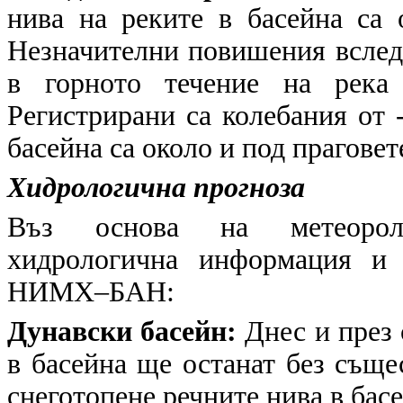
нива на реките в басейна са 
Незначителни повишения вследс
в горното течение на река
Регистрирани са колебания от 
басейна са около и под праговет
Хидрологична прогноза
Въз основа на метеоролог
хидрологична информация и 
НИМХ–БАН:
Дунавски басейн:
Днес и през 
в басейна ще останат без съще
снеготопене речните нива в бас