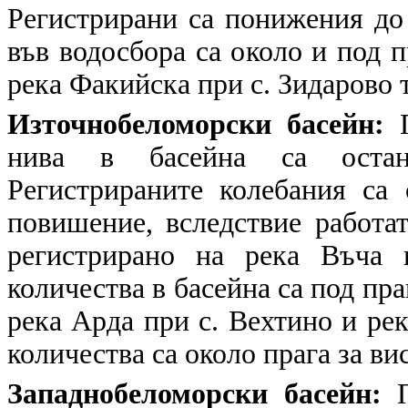
Регистрирани са понижения до 
във водосбора са около и под п
река Факийска при с. Зидарово т
Източнобеломорски басейн:
П
нива в басейна са остан
Регистрираните колебания са
повишение, вследствие работа
регистрирано на река Въча 
количества в басейна са под пра
река Арда при с. Вехтино и рек
количества са около прага за ви
Западнобеломорски басейн:
П