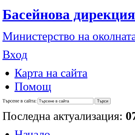
Басейнова дирекция
Министерство на околната
Вход
Карта на сайта
Помощ
Търсене в сайта:
Последна актуализация:
0
Начало