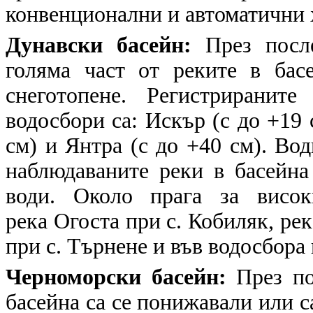
конвенционални и автоматични
Дунавски басейн:
През посл
голяма част от реките в бас
снеготопене. Регистриранит
водосбори са: Искър (с до +19 
см) и Янтра (с до +40 см). Вод
наблюдаваните реки в басейна
води. Около прага за висок
река Огоста при с. Кобиляк, ре
при с. Търнене и във водосбора 
Черноморски басейн:
През п
басейна са се понижавали или с