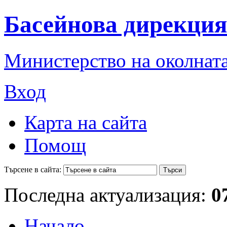
Басейнова дирекция
Министерство на околната
Вход
Карта на сайта
Помощ
Търсене в сайта:
Последна актуализация:
0
Начало