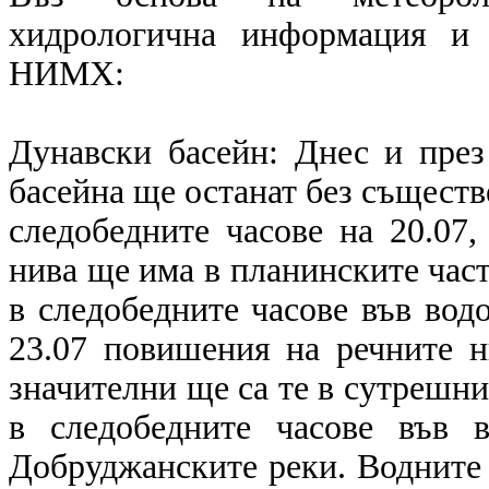
хидрологична информация и 
НИМХ:
Дунавски басейн: Днес и през
басейна ще останат без съществ
следобедните часове на 20.07
нива ще има в планинските части
в следобедните часове във вод
23.07 повишения на речните н
значителни ще са те в сутрешнит
в следобедните часове във 
Добруджанските реки. Водните 