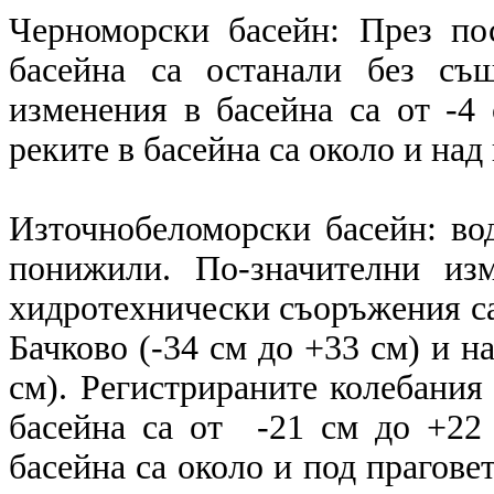
Черноморски басейн: През по
басейна са останали без същ
изменения в басейна са от -4
реките в басейна са около и над
Източнобеломорски басейн: вод
понижили. По-значителни изм
хидротехнически съоръжения са 
Бачково (-34 см до +33 см) и на
см). Регистрираните колебания 
басейна са от -21 см до +22 
басейна са около и под праговет