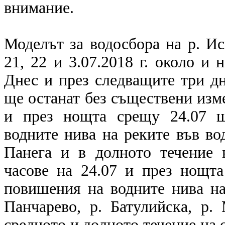
внимание.
Моделът за водосбора на р. Ис
21, 22 и 3.07.2018 г. около и
Днес и през следващите три д
ще останат без съществени изме
и през нощта срещу 24.07 щ
водните нива на реките във вод
Панега и в долното течение 
часове на 24.07 и през нощт
повишения на водните нива на 
Панчарево, р. Батулийска, р.
средното и долното течение на 