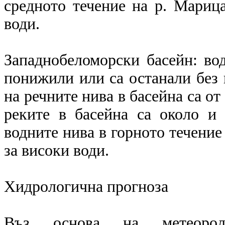
средното течение на р. Марица
води.
Западнобеломорски басейн: вод
понижили или са останали без 
на речните нива в басейна са от
реките в басейна са около и 
водните нива в горното течение 
за високи води.
Хидрологична прогноза
Въз основа на метеоролог