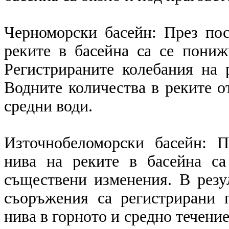
Черноморски басейн: През по
реките в басейна са се пониж
Регистрираните колебания на 
Водните количества в реките от
средни води.
Източнобеломорски басейн: 
нива на реките в басейна с
съществени изменения. В резу
съоръжения са регистрирани 
нива в горното и средно течение