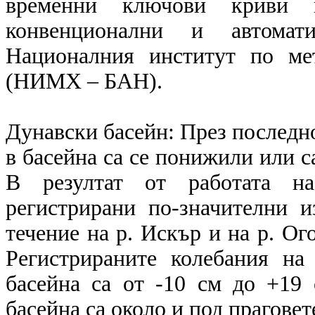
временни ключови криви в
конвенционални и автомат
Националния институт по ме
(НИМХ – БАН).
Дунавски басейн: През последн
в басейна са се понижили или с
В резултат от работата на
регистрирани по-значителни 
течение на р. Искър и на р. Ого
Регистрираните колебания на
басейна са от -10 см до +19 
басейна са около и под праговет