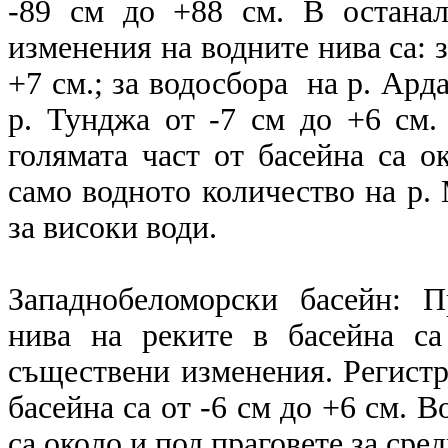
-89 см до +88 см. В останал
изменения на водните нива са: з
+7 см.; за водосбора на р. Арда
р. Тунджа от -7 см до +6 см.
голямата част от басейна са о
само водното количество на р. 
за високи води.
Западнобеломорски басейн: 
нива на реките в басейна с
съществени изменения. Регистр
басейна са от -6 см до +6 см. В
са около и под праговете за сре