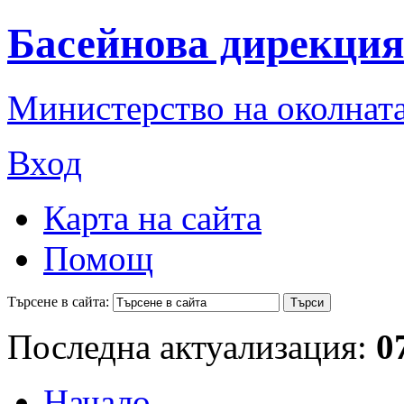
Басейнова дирекция
Министерство на околната
Вход
Карта на сайта
Помощ
Търсене в сайта:
Последна актуализация:
0
Начало