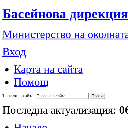
Басейнова дирекция
Министерство на околната
Вход
Карта на сайта
Помощ
Търсене в сайта:
Последна актуализация:
0
Начало