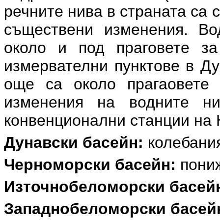
речните нива в страната са 
съществени изменения. Во
около и под праговете за
измервателни пунктове в Ду
още са около прагаовете 
изменения на водните н
конвенционални станции на
Дунавски басейн:
колебания
Черноморски басейн:
пониж
Източнобеломорски басей
Западнобеломорски басей