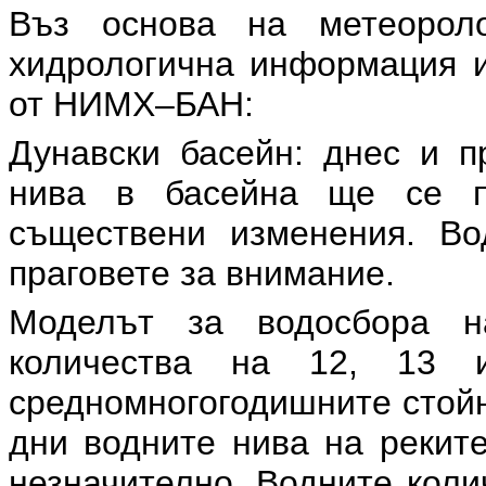
Въз основа на метеороло
хидрологична информация и
от НИМХ–БАН:
Дунавски басейн: днес и п
нива в басейна ще се п
съществени изменения. Во
праговете за внимание.
Моделът за водосбора н
количества на 12, 13 
средномногогодишните стойн
дни водните нива на рекит
незначително. Водните коли