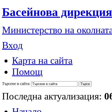
Басейнова дирекция
Министерство на околната
Вход
Карта на сайта
Помощ
Търсене в сайта:
Последна актуализация:
0
Начало