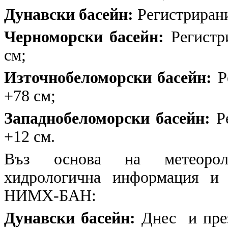
Дунавски басейн:
Регистрирани
Черноморски басейн:
Регистри
см;
Източнобеломорски басейн:
Ре
+78 см;
Западнобеломорски басейн:
Ре
+12 см.
Въз основа на метеоролог
хидрологична информация и 
НИМХ-БАН:
Дунавски басейн:
Днес и през