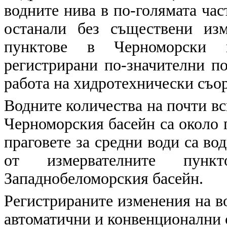
водните нива в по-голямата час
останали без съществени из
пунктове в Черноморски 
регистрирани по-значителни по
работа на хидротехнически съо
Водните количества на почти в
Черноморския басейн са около п
праговете за средни води са во
от измервателните пунк
Западнобеломорския басейн.
Регистрираните изменения на в
автоматични и конвенционални