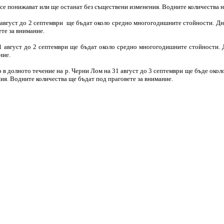
 се понижават или ще останат без съществени изменения. Водните количества н
1 август до 2 септември ще бъдат около средно многогодишните стойности. Дн
те за внимание.
1 август до 2 септември ще бъдат около средно многогодишните стойности. 
ние.
о в долното течение на р. Черни Лом на 31 август до 3 септември ще бъде око
ия. Водните количества ще бъдат под праговете за внимание.