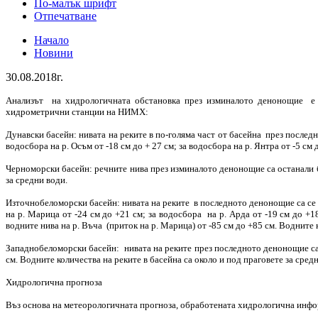
По-малък шрифт
Отпечатване
Начало
Новини
30.08.2018г.
Анализът на хидрологичната обстановка през изминалото денонощие е 
хидрометрични станции на НИМХ:
Дунавски басейн: нивата на реките в по-голяма част от басейна през последн
водосбора на р. Осъм от -18 см до + 27 см; за водосбора на р. Янтра от -5 см
Черноморски басейн: речните нива през изминалото денонощие са останали бе
за средни води.
Източнобеломорски басейн: нивата на реките в последното денонощие са се 
на р. Марица от -24 см до +21 см; за водосбора на р. Арда от -19 см до +
водните нива на р. Въча (приток на р. Марица) от -85 см до +85 см. Водните 
Западнобеломорски басейн: нивата на реките през последното денонощие са о
см. Водните количества на реките в басейна са около и под праговете за сред
Хидрологична прогноза
Въз основа на метеорологичната прогноза, обработената хидрологична инф