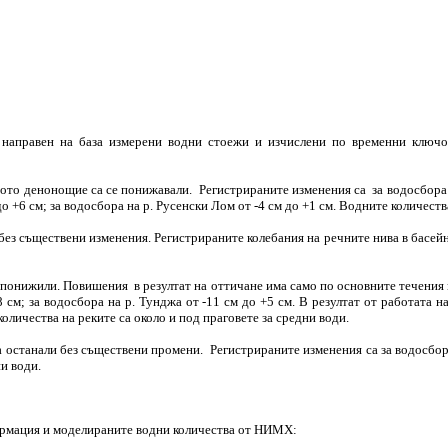
направен на база измерени водни стоежи и изчислени по временни ключов
ото денонощие са се понижавали. Регистрираните изменения са за водосбора на 
 до +6 см; за водосбора на р. Русенски Лом от -4 см до +1 см. Водните количеств
з съществени изменения. Регистрираните колебания на речните нива в басейна 
понижили. Повишения в резултат на оттичане има само по основните течения на
18 см; за водосбора на р. Тунджа от -11 см до +5 см. В резултат от работата
количества на реките са около и под праговете за средни води.
станали без съществени промени. Регистрираните изменения са за водосбора н
ни води.
ормация и моделираните водни количества от НИМХ: