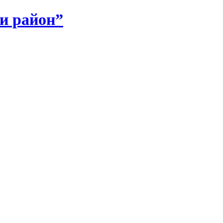
и район”