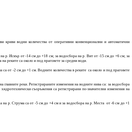
и криви водни количества от оперативни конвенционални и автоматични
р. Искър от -14 см до +18 см; за водосбора на р. Вит от -15 см до +6 см; за
а на реките са около и под праговете за средни води.
са от -2 см до +1 см. Водните количества в реките са около и под праговете
 главните реки. Регистрираните изменения на водните нива са: за водосбора
 на хидротехнически съоръжения са регистрирани по-значителни изменения на
а р. Струма са от -5 см до +4 см и за водосбора на р. Места от -6 см до +1