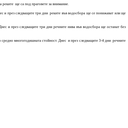
а реките ще са под праговете за внимание.
ес и през следващите три дни реките във водосбора ще се понижават или ще
Днес и през следващите три дни речните нива във водосбора ще останат без
ло средно многогодишната стойност. Днес и през следващите 3-4 дни речните