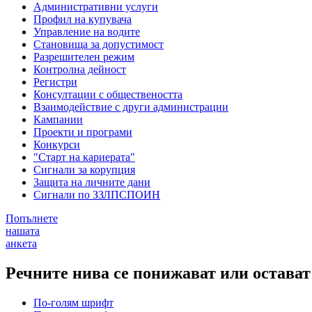
Административни услуги
Профил на купувача
Управление на водите
Становища за допустимост
Разрешителен режим
Контролна дейност
Регистри
Консултации с обществеността
Взаимодействие с други администрации
Кампании
Проекти и програми
Конкурси
"Старт на кариерата"
Сигнали за корупция
Защита на личните дани
Сигнали по ЗЗЛПСПОИН
Попълнете
нашата
анкета
Речните нива се понижават или остават
По-голям шрифт