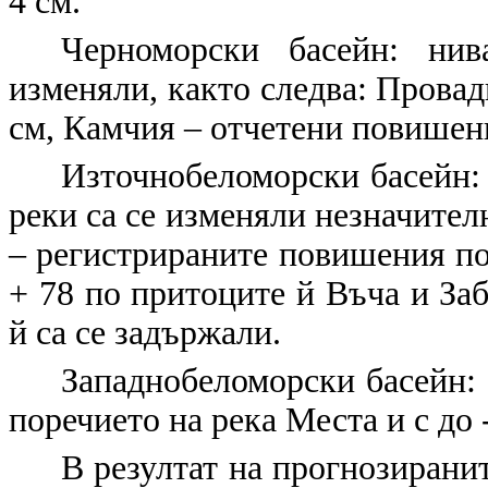
4 см.
Черноморски басейн:
нива
изменяли, както следва: Провад
см, Камчия – отчетени повишени
Източнобеломорски басейн:
реки са се изменяли незначителн
– регистрираните повишения по 
+ 78 по притоците й Въча и Заб
й са се задържали.
Западнобеломорски басейн
:
поречието на река Места и с до 
В резултат на прогнозирани