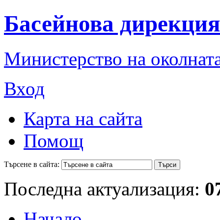
Басейнова дирекция
Министерство на околната
Вход
Карта на сайта
Помощ
Търсене в сайта:
Последна актуализация:
0
Начало