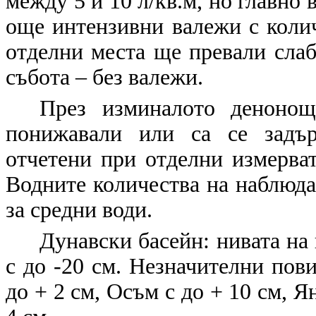
между 5 и 10 л/кв.м, но главно 
още интензивни валежи с колич
отделни места ще превали слабо
събота – без валежи.
През изминалото денонощ
понижавали или са се задър
отчетени при отделни измерват
Водните количества на наблюдав
за средни води.
Дунавски басейн
: нивата н
с до -20 см. Незначителни пов
до + 2 см, Осъм с до + 10 см, Я