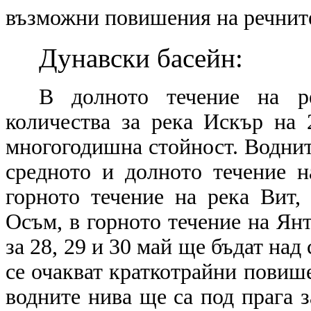
възможни повишения на речните
Дунавски басейн:
В долното течение на 
количества за река
Искъ
р на 
многогодишна стойност. Воднит
средното и долното течение 
горното течение на река
Вит
,
Осъм
, в горното течение на
Янт
за 28, 29 и 30 май ще бъдат над
се очакват краткотрайни повише
водните нива ще са под прага 