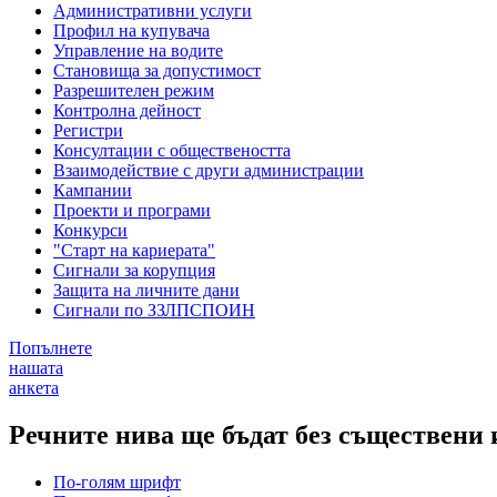
Административни услуги
Профил на купувача
Управление на водите
Становища за допустимост
Разрешителен режим
Контролна дейност
Регистри
Консултации с обществеността
Взаимодействие с други администрации
Кампании
Проекти и програми
Конкурси
"Старт на кариерата"
Сигнали за корупция
Защита на личните дани
Сигнали по ЗЗЛПСПОИН
Попълнете
нашата
анкета
Речните нива ще бъдат без съществени
По-голям шрифт