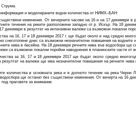
а Струма.
на информация и моделираните водни количества от НИМХ–БАН:
съществени изменения. От вечерните часове на 16 и на 17 декември в 
ните течения на реките разположени западно от р. Искър. На 18 деке
 17 декември в резултат на интензивни валежи са възможни локални пор
тва на 16, 17 и 18 декември 2017 г. ще бъдат около и над средно мног
но снеготопене днес са възможни незначителни повишения на водните ни
ните нива в басейна. На 18 декември речните нива във водосбора ще с
лежи са възможни локални поройни наводнения в планинските части от в
ичества за 16, 17 и 18 декември 2017 ще бъдат около средно многого
в резултат на валежи ще има незначителни повишения на речните нива 
те количества в основната река и в долното течение на река Черни Л
 водосбора ще останат без съществени изменения. От вечерта на 16 де
 под праговете за внимание.