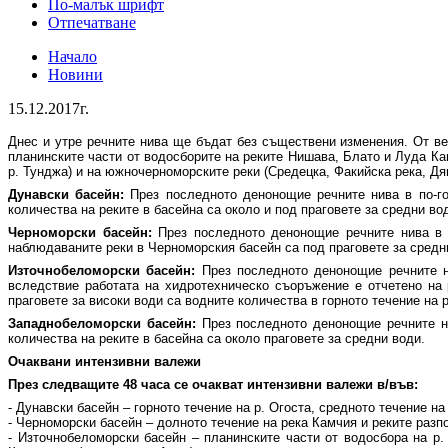
По-малък шрифт
Отпечатване
Начало
Новини
15.12.2017г.
Днес и утре речните нива ще бъдат без съществени изменения. От ве
планинските части от водосборите на реките Нишава, Блато и Луда Кам
р. Тунджа) и на южночерноморските реки (Средецка, Факийска река, Дя
Дунавски басейн:
През последното денонощие речните нива в по-гол
количества на реките в басейна са около и под праговете за средни во
Черноморски басейн:
През последното денонощие речните нива в б
наблюдаваните реки в Черноморския басейн са под праговете за средн
Източнобеломорски басейн:
През последното денонощие речните ни
вследствие работата на хидротехническо съоръжение е отчетено на 
праговете за високи води са водните количества в горното течение на 
Западнобеломорски басейн:
През последното денонощие речните ни
количества на реките в басейна са около праговете за средни води.
Очаквани интензивни валежи
През следващите 48 часа се очакват интензивни валежи в/във:
- Дунавски басейн – горното течение на р. Огоста, средното течение на
- Черноморски басейн – долното течение на река Камчия и реките разп
- Източнобеломорски басейн – планинските части от водосбора на р.