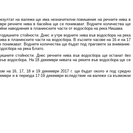
резултат на валежи ще има незначителни повишения на речните нива в
мври речните нива в басейна ще се понижават. Водните количества ще
ойни наводнения в планинските части от водосбора на река Нишава.
огодишните стойности. Днес и утре водните нива във водосбора на река
ва в планинските части на водосбора. В късните часове на 16 и на 17
е понижават. Водните количества ще бъдат под праговете за внимание.
одосбора на река Блато.
дишните стойности. Днес речните нива във водосбора ще останат без
във водосбора. На 18 декември нивата на реките във водосбора ще се
ом на 16, 17, 18 и 19 декември 2017 г. ще бъдат около и под средно
кември и в периода 17-19 декември вследствие на валежи са възможни