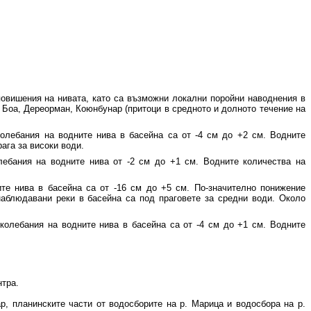
повишения на нивата, като са възможни локални поройни наводнения в
, Боа, Дереорман, Коюнбунар (притоци в средното и долното течение на
олебания на водните нива в басейна са от -4 см до +2 см. Водните
ага за високи води.
ебания на водните нива от -2 см до +1 см. Водните количества на
те нива в басейна са от -16 см до +5 см. По-значително понижение
наблюдавани реки в басейна са под праговете за средни води. Около
колебания на водните нива в басейна са от -4 см до +1 см. Водните
нтра.
р, планинските части от водосборите на р. Марица и водосбора на р.