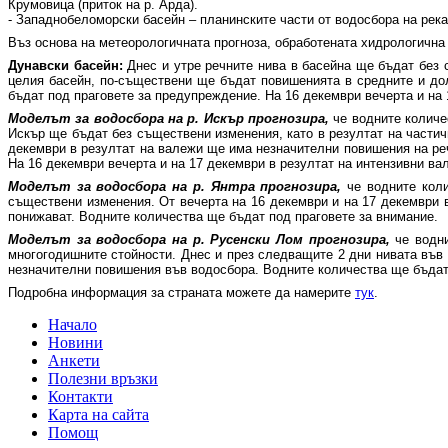
Крумовица (приток на р. Арда).
- Западнобеломорски басейн – планинските части от водосбора на рек
Въз основа на метеорологичната прогноза, обработената хидрологич
Дунавски басейн:
Днес и утре речните нива в басейна ще бъдат без 
целия басейн, по-съществени ще бъдат повишенията в средните и дол
бъдат под праговете за предупреждение. На 16 декември вечерта и на
Моделът за водосбора на р. Искър прогнозира,
че водните количес
Искър ще бъдат без съществени изменения, като в резултат на частич
декември в резултат на валежи ще има незначителни повишения на реч
На 16 декември вечерта и на 17 декември в резултат на интензивни ва
Моделът за водосбора на р. Янтра прогнозира,
че водните кол
съществени изменения. От вечерта на 16 декември и на 17 декември 
понижават. Водните количества ще бъдат под праговете за внимание.
Моделът за водосбора на р. Русенски Лом прогнозира,
че водни
многогодишните стойности. Днес и през следващите 2 дни нивата във
незначителни повишения във водосбора. Водните количества ще бъдат
Подробна информация за страната можете да намерите
тук
.
Начало
Новини
Анкети
Полезни връзки
Контакти
Карта на сайта
Помощ