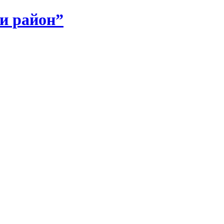
и район”