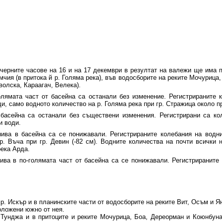
черните часове на 16 и на 17 декември в резултат на валежи ще има 
чия (в притока й р. Голяма река), във водосборите на реките Мочурица
волска, Караагач, Велека).
ямата част от басейна са останали без изменение. Регистрираните к
ди, само водното количество на р. Голяма река при гр. Стражица около пр
асейна са останали без съществени изменения. Регистрирани са кол
и води.
ва в басейна са се понижавали. Регистрираните колебания на водни
р. Въча при гр. Девин (-82 см). Водните количества на почти всички 
река Арда.
ва в по-голямата част от басейна са се понижавали. Регистрираните 
 р. Искър и в планинските части от водосборите на реките Вит, Осъм и Я
оложени южно от нея.
 Тунджа и в притоците и реките Мочурица, Боа, Дереорман и Коюнбуна