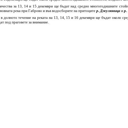
чества за 13, 14 и 15 декември ще бъдат над средно многогодишните стойн
сновната река при Габрово и във водосборите на притоците
р. Джулюница
и
р.
 в долното течение на реката на 13, 14, 15 и 16 декември ще бъдат около ср
ат под праговете за внимание.