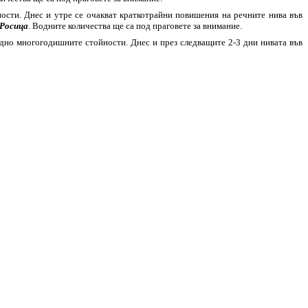
ости. Днес и утре се очакват краткотрайни повишения на речните нива във
 Росица
. Водните количества ще са под праговете за внимание.
едно многогодишните стойности. Днес и през следващите 2-3 дни нивата във