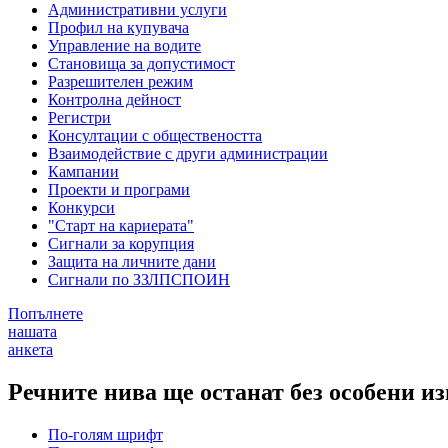
Административни услуги
Профил на купувача
Управление на водите
Становища за допустимост
Разрешителен режим
Контролна дейност
Регистри
Консултации с обществеността
Взаимодействие с други администрации
Кампании
Проекти и програми
Конкурси
"Старт на кариерата"
Сигнали за корупция
Защита на личните дани
Сигнали по ЗЗЛПСПОИН
Попълнете
нашата
анкета
Речните нива ще останат без особени и
По-голям шрифт