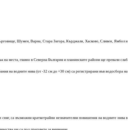
Търговище, Шумен, Варна, Стара Загора, Кърджали, Хасково, Сливен, Ямбол и
тък на места, главно в Северна България и планинските райони ще превали слаб
ания на водните нива (от -32 см до +30 см) са регистрирани във водосбора на
 и сняг, са възможни краткотрайни незначителни повишения на водните нива в
чества ще са под праговете за внимание.