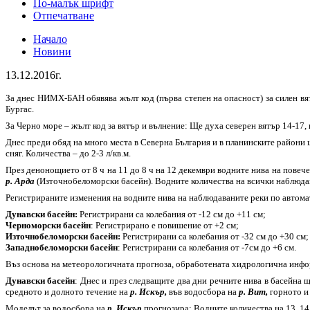
По-малък шрифт
Отпечатване
Начало
Новини
13.12.2016г.
За днес НИМХ-БАН обявява жълт код (първа степен на опасност) за силен вя
Бургас.
За Черно море – жълт код за вятър и вълнение: Ще духа северен вятър 14-17, п
Днес преди обяд на много места в Северна България и в планинските райони ще
сняг. Количества – до 2-3 л/кв.м.
През денонощието от 8 ч на 11 до 8 ч на 12 декември водните нива на повече
р. Арда
(Източнобеломорски басейн). Водните количества на всички наблюдава
Регистрираните изменения на водните нива на наблюдаваните реки по автом
Дунавски басейн:
Регистрирани са колебания от -12 см до +11 см;
Черноморски басейн
: Регистрирано е повишение от +2 см;
Източнобеломорски басейн:
Регистрирани са колебания от -32 см до +30 см;
Западнобеломорски басейн
: Регистрирани са колебания от -7см до +6 см.
Въз основа на метеорологичната прогноза, обработената хидрологична инф
Дунавски басейн
: Днес и през следващите два дни речните нива в басейна 
средното и долното течение на
р. Искър,
във водосбора на
р. Вит,
горното и
Моделът за водосбора на
р. Искър
прогнозира: Водните количества на 13, 14