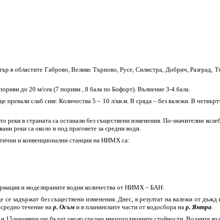
тър в областите Габрово, Велико Търново, Русе, Силистра, Добрич, Разград, 
ориви до 20 м/сек (7 пориви , 8 бала по Бофорт). Вълнение 3-4 бала.
 превали слаб сняг. Количества 5 – 10 л/кв.м. В сряда – без валежи. В четвър
то реки в страната са останали без съществени изменения. По-значителни колеб
ни реки са около и под праговете за средни води.
атични и конвенционални станции на НИМХ са:
ормация и моделираните водни количества от НИМХ – БАН:
ще се задържат без съществени изменения. Днес, в резултат на валежи от дъжд
 средно течение на
р. Осъм
и в планинските части от водосбора на
р. Янтра
.
 и 15декември ще бъдат около средно многогодишните стойности. Водните коли