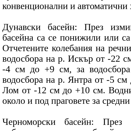
конвенционални и автоматични
Дунавски басейн: През изми
басейна са се понижили или са
Отчетените колебания на речнит
водосбора на р. Искър от -22 см
-4 см до +9 см, за водосбор
водосбора на р. Янтра от -5 см 
Лом от -12 см до +10 см. Водни
около и под праговете за средни
Черноморски басейн: През 