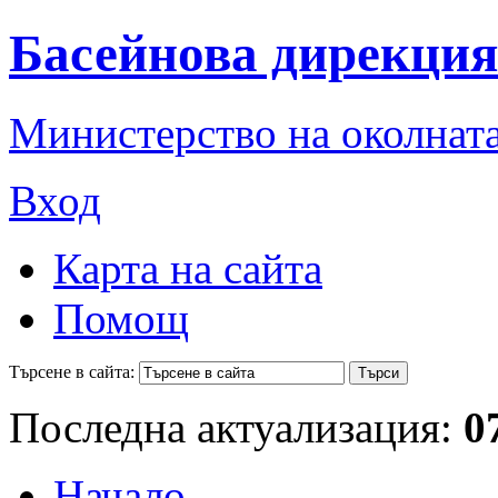
Басейнова дирекция
Министерство на околната
Вход
Карта на сайта
Помощ
Търсене в сайта:
Последна актуализация:
0
Начало