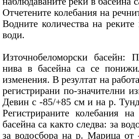
наблюдаваните реки в басейна с
Отчетените колебания на речните
Водните количества на реките 
води.
Източнобеломорски басейн: 
нива в басейна са се понижи
изменения. В резултат на работ
регистрирани по-значителни из
Девин с -85/+85 см и на р. Тунд
Регистрираните колебания на
басейна са както следва: за вод
за водосбора на р. Марица от 