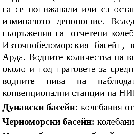
са се понижавали или са оста
изминалото денонощие. Вслед
съоръжения са отчетени колеба
Източнобеломорския басейн, 
Арда. Водните количества на в
около и под праговете за сред
водните нива на наблюда
конвенционални станции на НИ
Дунавски басейн:
колебания от
Черноморски басейн:
колебания