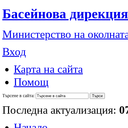
Басейнова дирекция
Министерство на околната
Вход
Карта на сайта
Помощ
Търсене в сайта:
Последна актуализация:
0
Начало