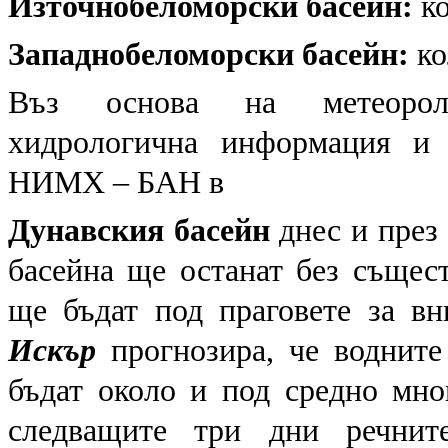
Източнобеломорски басейн:
ко
Западнобеломорски басейн:
ко
Въз основа на метеоролог
хидрологична информация и 
НИМХ – БАН в
Дунавския басейн
днес и през 
басейна ще останат без същес
ще бъдат под праговете за вн
Искър
прогнозира, че водните
бъдат около и под средно мно
следващите три дни речнит