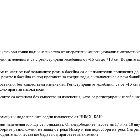
ни ключови криви водни количества от оперативни конвенционални и автомат
ни изменения и са с регистрирани колебания от -15 см до +18 см. Водните ко
ата част от наблюдаваните реки в басейна са с незначителни понижения до 
реките в басейна са под праговете за средни води, с изключение на река Факийс
танали без съществени изменения. Регистрираните колебания са от -16 см д
оло прага за високи води.
ите са останали без съществени изменения, като са регистрирани колебания о
формация и моделираните водни количества от НИМХ–БАН:
ни изменения или ще се понижават. От следобедните часове на 17 и на 18 ян
сборите разположени на запад от река Искър и във водосбора на река Янтра.
одните количества ще бъдат под праговете за внимание.