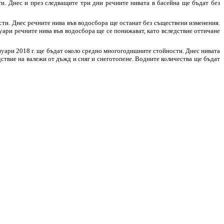
ти. Днес и през следващите три дни речните нивата в басейна ще бъдат без
ости. Днес речните нива във водосбора ще останат без съществени изменения.
уари речните нива във водосбора ще се понижават, като вследствие оттичане
 януари 2018 г. ще бъдат около средно многогодишните стойности. Днес нивата
ствие на валежи от дъжд и сняг и снеготопене. Водните количества ще бъдат