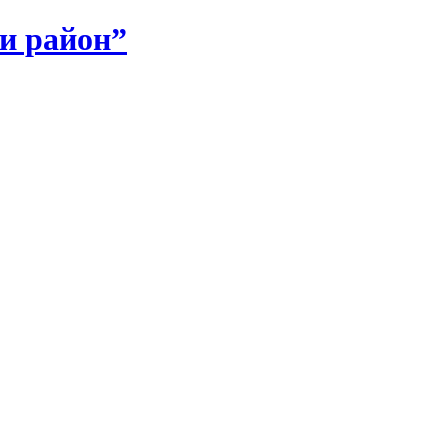
и район”