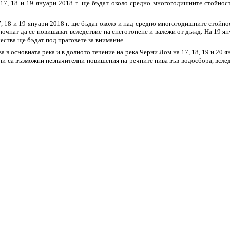
а 17, 18 и 19 януари 2018 г. ще бъдат около средно многогодишните стойнос
17, 18 и 19 януари 2018 г. ще бъдат около и над средно многогодишните стойн
почнат да се повишават вследствие на снеготопене и валежи от дъжд. На 19 ян
ества ще бъдат под праговете за внимание.
ва в основната река и в долното течение на река Черни Лом на 17, 18, 19 и 20
ни са възможни незначителни повишения на речните нива във водосбора, вслед