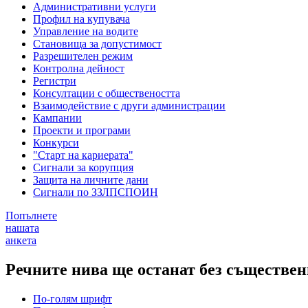
Административни услуги
Профил на купувача
Управление на водите
Становища за допустимост
Разрешителен режим
Контролна дейност
Регистри
Консултации с обществеността
Взаимодействие с други администрации
Кампании
Проекти и програми
Конкурси
"Старт на кариерата"
Сигнали за корупция
Защита на личните дани
Сигнали по ЗЗЛПСПОИН
Попълнете
нашата
анкета
Речните нива ще останат без съществе
По-голям шрифт