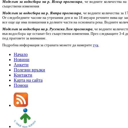
Моделът за водосбора на р. Искър прогнозира
, че водните количества н
съществени изменения
Моделът за водосбора на р. Янтра прогнозира
, че водните количества за 
От следобедните часове на утрешния ден и на 18 януари речните нива ще за
все още ще има повишения в долните части на основната река. Водните колич
Моделът за водосбора на р. Русенски Лом прогнозира
, че водните количест
във водосбора ще останат без съществени изменения. През следващите 3-4 д
под праговете за внимание.
Подробна информация за страната можете да намерите
тук
.
Начало
Новини
Анкети
Полезни връзки
Контакти
Карта на сайта
Помощ