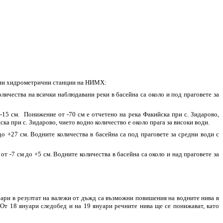
ични хидрометрични станции на НИМХ:
личества на всички наблюдавани реки в басейна са около и под праговете за
-15 см. Понижение от -70 см е отчетено на река Факийска при с. Зидарово,
ка при с. Зидарово, чието водно количество е около прага за високи води.
о +27 см. Водните количества в басейна са под праговете за средни води с
т -7 см до +5 см. Водните количества в басейна са около и над праговете за
уари в резултат на валежи от дъжд са възможни повишения на водните нива в
 От 18 януари следобед и на 19 януари речните нива ще се понижават, като