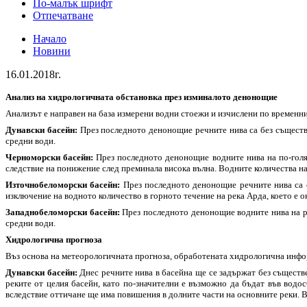
По-малък шрифт
Отпечатване
Начало
Новини
16.01.2018г.
Анализ на хидрологичната обстановка през изминалото денонощие
Анализът е направен на база измерени водни стоежи и изчислени по времен
Дунавски басейн:
През последното денонощие речните нива са без съществе
средни води.
Черноморски басейн:
През последното денонощие водните нива на по-голям
следствие на понижение след преминала висока вълна. Водните количества на 
Източнобеломорски басейн:
През последното денонощие речните нива са ос
изключение на водното количество в горното течение на река Арда, което е ок
Западнобеломорски басейн:
През последното денонощие водните нива на рек
средни води.
Хидрологична прогноза
Въз основа на метеорологичната прогноза, обработената хидрологична ин
Дунавски басейн:
Днес речните нива в басейна ще се задържат без съществе
реките от целия басейн, като по-значителни е възможно да бъдат във водо
вследствие оттичане ще има повишения в долните части на основните реки. В