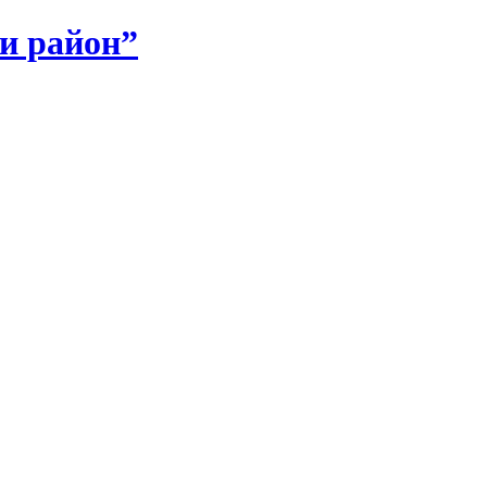
и район”