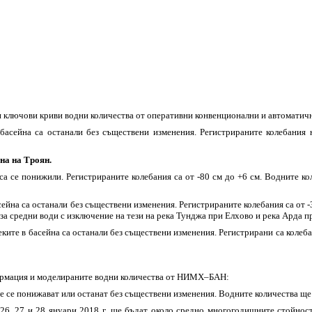
ни ключови криви водни количества от оперативни конвенционални и автомат
асейна са останали без съществени изменения. Регистрираните колебания н
на на Троян.
а се понижили. Регистрираните колебания са от -80 см до +6 см. Водните ко
йна са останали без съществени изменения. Регистрираните колебания са от 
 за средни води с изключение на тези на река Тунджа при Елхово и река Арда пр
ите в басейна са останали без съществени изменения. Регистрирани са колебани
формация и моделираните водни количества от НИМХ–БАН:
е се понижават или останат без съществени изменения. Водните количества ще
а 26, 27 и 28 януари 2018 г. ще бъдат около средно многогодишните стойнос