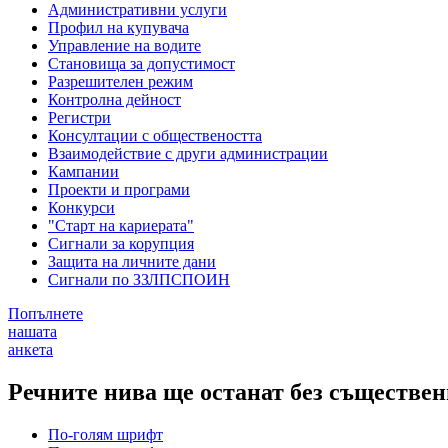
Административни услуги
Профил на купувача
Управление на водите
Становища за допустимост
Разрешителен режим
Контролна дейност
Регистри
Консултации с обществеността
Взаимодействие с други администрации
Кампании
Проекти и програми
Конкурси
"Старт на кариерата"
Сигнали за корупция
Защита на личните дани
Сигнали по ЗЗЛПСПОИН
Попълнете
нашата
анкета
Речните нива ще останат без съществе
По-голям шрифт