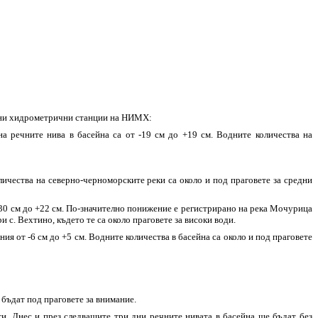
ични хидрометрични станции на НИМХ:
а речните нива в басейна са от -19 см до +19 см. Водните количества на
личества на северно-черноморските реки са около и под праговете за средни
-30 см до +22 см. По-значително понижение е регистрирано на река Мочурица
и с. Вехтино, където те са около праговете за високи води.
я от -6 см до +5 см. Водните количества в басейна са около и под праговете
 бъдат под праговете за внимание.
ти. Днес и през следващите три дни речните нивата в басейна ще бъдат без