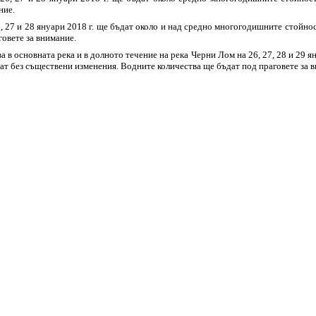
ние.
6, 27 и 28 януари 2018 г. ще бъдат около и над средно многогодишните стойно
овете за внимание.
ва в основната река и в долното течение на река Черни Лом на 26, 27, 28 и 29
ат без съществени изменения. Водните количества ще бъдат под праговете за 