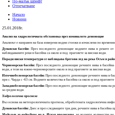
По-малък шрифт
Отпечатване
Начало
Новини
25.01.2018г.
Анализ на хидрологичната обстановка през изминалото денонощие
Анализът е направен на база измерени водни стоежи и изчислени по времен
Дунавски басейн:
През последното денонощие водните нива в реките от б
наблюдаваните реки в басейна са около и под праговете за високи води.
Поради ниски температури се наблюдава брегови лед на река Осъм в райо
Черноморски басейн:
През последното денонощие речните нива в басейна с
води, а тези на южно-черноморските около и под праговете за високи води.
Източнобеломорски басейн:
През последното денонощие речните нива в басе
при с. Чарда с -63 см. Водните количества в басейна са около и под праговете
Западнобеломорски басейн:
През последното денонощие водните нива на рек
за средни води.
Хидрологична прогноза
Въз основа на метеорологичната прогноза, обработената хидрологична ин
Дунавски басейн:
Днес и през следващите три дни, речните нива в басейна щ
Моделът за водосбора на р. Искър прогнозира
, че водните количества н