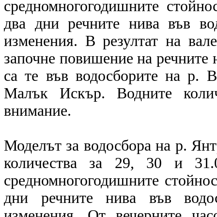
средномногогодишните стойнос
два дни речните нива във во
изменения. В резултат на ва
започне повишение на речните 
са те във водосборите на р. В
Малък Искър. Водните колич
внимание.
Моделът за водосбора на р. Ян
количества за 29, 30 и 31.
средномногогодишните стойност
дни речните нива във водо
изменения. От вечерните ча