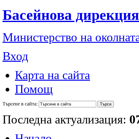
Басейнова дирекция
Министерство на околната
Вход
Карта на сайта
Помощ
Търсене в сайта:
Последна актуализация:
0
Начало