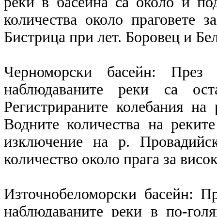
реки в басейна са около и по
количества около праговете з
Бистрица при лет. Боровец и Бе
Черноморски басейн: През 
наблюдаваните реки са ост
Регистрираните колебания на 
Водните количества на реките
изключение на р. Провадийс
количество около прага за висок
Източнобеломорски басейн: П
наблюдаваните реки в по-голя