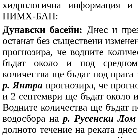
хидрологична информация и 
НИМХ-БАН:
Дунавски басейн:
Днес и през
останат без съществени измене
прогнозира, че водните количе
бъдат около и под средномн
количества ще бъдат под прага 
р. Янтра
прогнозира, че прогн
и 2 септември ще бъдат около 
Водните количества ще бъдат п
водосбора на
р. Русенски Лом
долното течение на реката днес