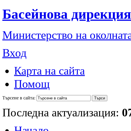
Басейнова дирекция
Министерство на околната
Вход
Карта на сайта
Помощ
Търсене в сайта:
Последна актуализация:
0
Начало