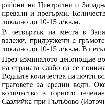
райони на Централна и Западн
превали и прегърми. Количеств
локално до 10-15 л/кв.м.
В четвъртък на места в Зап
валежи, придружени с гръмотев
локално до 10-15 л/кв.м. В петъ
През изминалото денонощие вод
на страната слабо са се пониж
Водните количества на почти вс
праговете за средни води. Ок
количество в горното течени
Сазлийка при Гълъбово (Източ