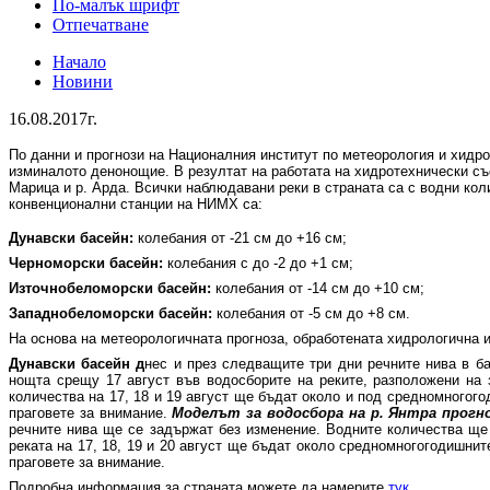
По-малък шрифт
Отпечатване
Начало
Новини
16.08.2017г.
По данни и прогнози на Националния институт по метеорология и хидр
изминалото денонощие. В резултат на работата на хидротехнически съо
Марица и р. Арда. Всички наблюдавани реки в страната са с водни кол
конвенционални станции на НИМХ са:
Дунавски басейн:
колебания от -21 см до +16 см;
Черноморски басейн:
колебания с до -2 до +1 см;
Източнобеломорски басейн:
колебания от -14 см до +10 см;
Западнобеломорски басейн:
колебания от -5 см до +8 см.
На основа на метеорологичната прогноза, обработената хидрологичн
Дунавски басейн д
нес и през следващите три дни речните нива в б
нощта срещу 17 август във водосборите на реките, разположени на 
количества на 17, 18 и 19 август ще бъдат около и под средномногог
праговете за внимание.
Моделът за водосбора на р. Янтра прогно
речните нива ще се задържат без изменение. Водните количества ще
реката на 17, 18, 19 и 20 август ще бъдат около средномногогодишни
праговете за внимание.
Подробна информация за страната можете да намерите
тук
.