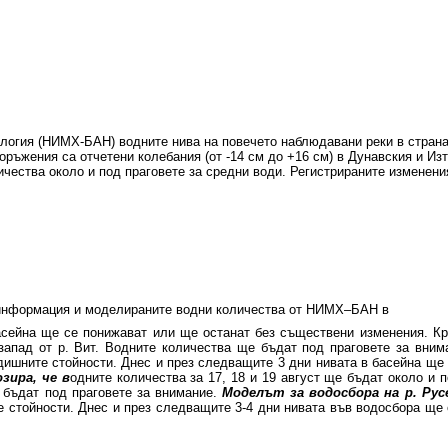
ология (НИМХ-БАН) водните нива на повечето наблюдавани реки в стран
ръжения са отчетени колебания (от -14 см до +16 см) в Дунавския и Изт
ичества около и под праговете за средни води. Регистрираните изменени
а информация и моделираните водни количества от НИМХ–БАН в
асейна ще се понижават или ще останат без съществени изменения. Кр
запад от р. Вит. Водните количества ще бъдат под праговете за вни
одишните стойности. Днес и през следващите 3 дни нивата в басейна щ
зира, че в
одните количества за 17, 18 и 19 август ще бъдат около и
 бъдат под праговете за внимание.
Моделът за водосбора на р. Рус
те стойности. Днес и през следващите 3-4 дни нивата във водосбора щ