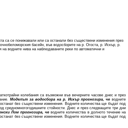
ата са се понижавали или са останали без съществени изменения през
очнобеломорския басейн, във водосборите на р. Огоста, р. Искър, р.
я на водните нива на наблюдаваните реки по автоматични и
аткотрайни колебания са възможни във вечерните часове днес и през
мание.
Моделът за водосбора на р. Искър
прогнозира, че
водните
е останат без съществени изменения. Водните количества ще бъдат под
 под средномногогодишните стойности. Днес и през следващите три дни
енски Лом прогнозира, че
водните количества в долното течение на
е останат без съществени изменения. Водните количества ще бъдат под