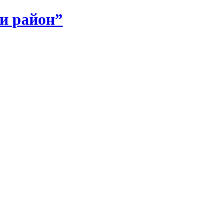
и район”