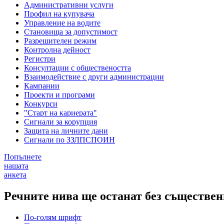
Административни услуги
Профил на купувача
Управление на водите
Становища за допустимост
Разрешителен режим
Контролна дейност
Регистри
Консултации с обществеността
Взаимодействие с други администрации
Кампании
Проекти и програми
Конкурси
"Старт на кариерата"
Сигнали за корупция
Защита на личните дани
Сигнали по ЗЗЛПСПОИН
Попълнете
нашата
анкета
Речните нива ще останат без съществе
По-голям шрифт