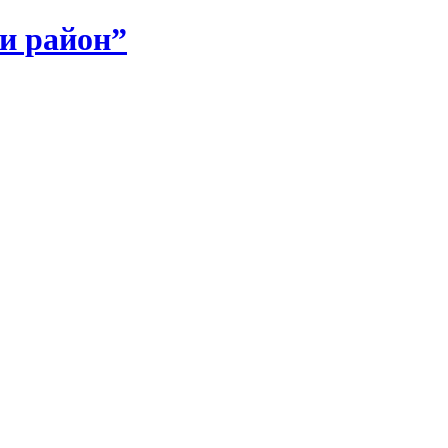
и район”