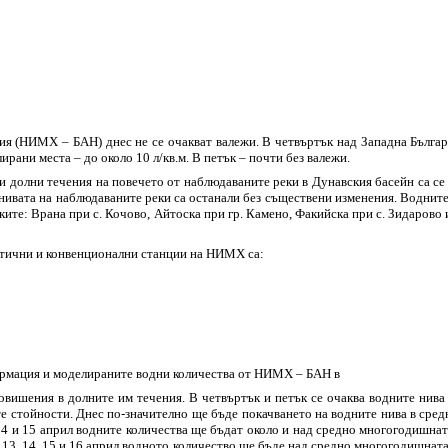
я (НИМХ – БАН) днес не се очакват валежи. В четвъртък над Западна Българи
ирани места – до около 10 л/кв.м. В петък – почти без валежи.
е и долни течения на повечето от наблюдаваните реки в Дунавския басейн са 
вата на наблюдаваните реки са останали без съществени изменения. Водните 
реките: Врана при с. Кочово, Айтоска при гр. Камено, Факийска при с. Зидаров
атични и конвенционални станции на НИМХ са:
ормация и моделираните водни количества от НИМХ – БАН в
повишения в долните им течения. В четвъртък и петък се очаква водните нива
те стойности. Днес по-значително ще бъде покачването на водните нива в сред
 14 и 15 април водните количества ще бъдат около и над средно многогодишна
а 13, 14, 15 и 16 април водното количество ще бъде над средно многогодишната