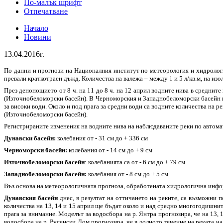
По-малък шрифт
Отпечатване
Начало
Новини
13.04.2016г.
По данни и прогнози на Националния институт по метеорология и хидрологи
превали краткотраен дъжд. Количества на валежа – между 1 и 5 л/кв.м, на изол
През денонощието от 8 ч. на 11 до 8 ч. на 12 април водните нива в среднит
(Източнобеломорски басейн). В Черноморския и Западнобеломорски басейн ни
за високи води. Около и под прага за средни води са водните количества на 
(Източнобеломорски басейн).
Регистрираните изменения на водните нива на наблюдаваните реки по автом
Дунавски басейн:
колебания от - 31 см до + 336 см
Черноморски басейн:
колебания от - 14 см до + 9 см
Източнобеломорски басейн
: колебанията са от - 6 см до + 79 см
Западнобеломорски басейн:
колебания от - 8 см до + 5 см
Въз основа на метеорологичната прогноза, обработената хидрологична инф
Дунавския басейн
днес, в резултат на оттичането на реките, са възможни 
количества на 13, 14 и 15 април ще бъдат около и над средно многогодишни
прага за внимание. Моделът за водосбора на р. Янтра прогнозира, че на 13,
водосбора на р. Русенски Лом прогнозира, че в долното течение на реката н