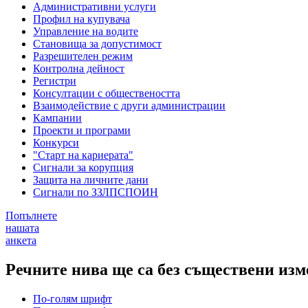
Административни услуги
Профил на купувача
Управление на водите
Становища за допустимост
Разрешителен режим
Контролна дейност
Регистри
Консултации с обществеността
Взаимодействие с други администрации
Кампании
Проекти и програми
Конкурси
"Старт на кариерата"
Сигнали за корупция
Защита на личните дани
Сигнали по ЗЗЛПСПОИН
Попълнете
нашата
анкета
Речните нива ще са без съществени из
По-голям шрифт