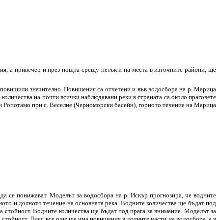
я, а привечер и през нощта срещу петък и на места в източните райони, ще
се повишили значително. Повишения са отчетени и във водосбора на р. Марица
количества на почти всички наблюдавани реки в страната са около праговете
о и Ропотамо при с. Веселие (Черноморски басейн), горното течение на Марица
 да се понижават. Моделът за водосбора на р. Искър прогнозира, че водните
ното и долното течение на основната река. Водните количества ще бъдат под
та стойност. Водните количества ще бъдат под прага за внимание. Моделът за
 стойност. Днес все още ще има повишения в долните части на водосбора, а в