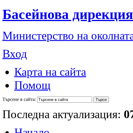
Басейнова дирекция
Министерство на околната
Вход
Карта на сайта
Помощ
Търсене в сайта:
Последна актуализация:
0
Начало