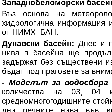
Западнобеломорски басей
Въз основа на метеоролог
хидрологична информация и
от НИМХ–БАН:
Дунавски басейн:
Днес и п
нива в басейна ще продъл
задържат без съществени и
бъдат под праговете за вним
- Моделът за водосбора 
количества на 03, 04
средномногогодишните стойн
дни речните нива във в