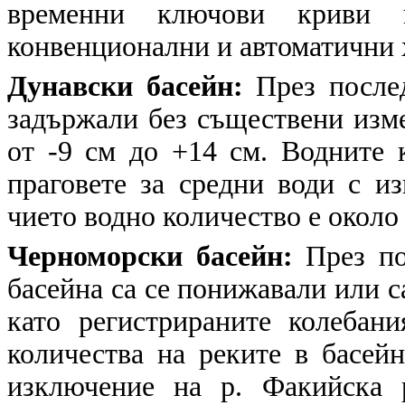
временни ключови криви в
конвенционални и автоматични
Дунавски басейн:
През после
задържали без съществени изме
от -9 см до +14 см. Водните 
праговете за средни води с и
чието водно количество е около 
Черноморски басейн:
През по
басейна са се понижавали или с
като регистрираните колебан
количества на реките в басейн
изключение на р. Факийска 