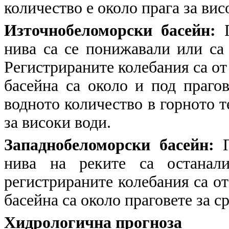
количество е около прага за вис
Източнобеломорски басейн:
П
нива са се понижавали или са
Регистрираните колебания са от 
басейна са около и под праго
водното количество в горното те
за високи води.
Западнобеломорски басейн:
П
нива на реките са останали
регистрираните колебания са от
басейна са около праговете за с
Хидрологична прогноза