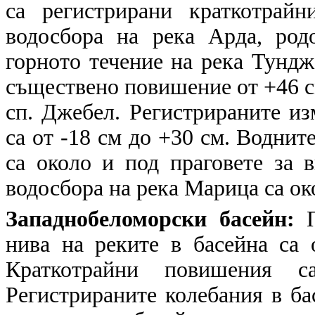
са регистрирани краткотрай
водосбора на река Арда, ро
горното течение на река Тундж
съществено повишение от +46 с
сп. Джебел. Регистрираните из
са от -18 см до +30 см. Воднит
са около и под праговете за 
водосбора на река Марица са око
Западнобеломорски басейн:
П
нива на реките в басейна са 
Краткотрайни повишения с
Регистрираните колебания в ба