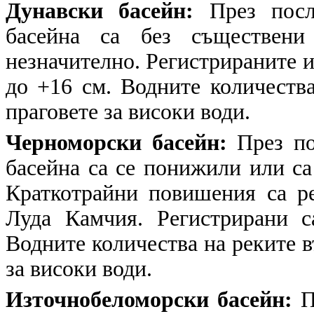
Дунавски басейн:
През пос
басейна са без съществен
незначително. Регистрираните и
до +16 см. Водните количества
праговете за високи води.
Черноморски басейн:
През п
басейна са се понижили или са
Краткотрайни повишения са ре
Луда Камчия. Регистрирани 
Водните количества на реките в
за високи води.
Източнобеломорски басейн:
П