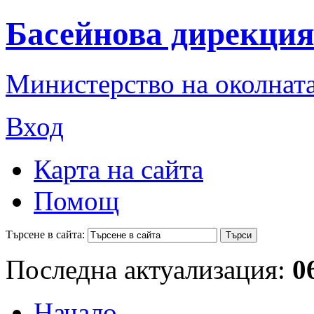
Басейнова дирекция
Министерство на околната
Вход
Карта на сайта
Помощ
Търсене в сайта:
Последна актуализация:
0
Начало