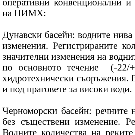
оперативни конвенционални и
на НИМХ:
Дунавски басейн: водните нива 
изменения. Регистрираните ко
значителни изменения на воднит
по основното течение (-22/+
хидротехнически съоръжения. В
и под праговете за високи води.
Черноморски басейн: речните 
без съществени изменение. Р
Водните количества на реките