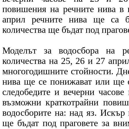
повишения на речните нива в 
април речните нива ще са б
количества ще бъдат под прагов
Моделът за водосбора на ре
количества на 25, 26 и 27 апри
многогодишните стойности. Дне
нива ще се понижават или ще 
следобедите и вечерни часове 
възможни краткотрайни повиш
водосборите на: над яз. Искър
ще бъдат под праговете за вни