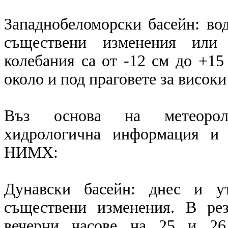
Западнобеломорски басейн: вод
съществени изменения или 
колебания са от -12 см до +15
около и под праговете за високи
Въз основа на метеоролог
хидрологична информация и 
НИМХ:
Дунавски басейн: днес и у
съществени изменения. В ре
вечерни часове на 25 и 26