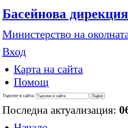
Басейнова дирекция
Министерство на околната
Вход
Карта на сайта
Помощ
Търсене в сайта:
Последна актуализация:
0
Начало