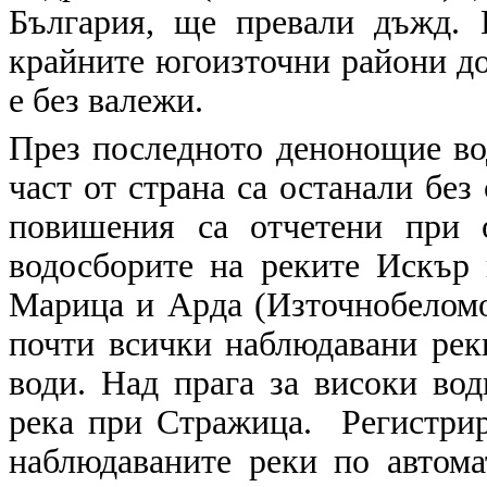
България, ще превали дъжд. 
крайните югоизточни райони до
е без валежи.
През последното денонощие вод
част от страна са останали бе
повишения са отчетени при 
водосборите на реките Искър 
Марица и Арда (Източнобеломо
почти всички наблюдавани реки
води. Над прага за високи вод
река при Стражица. Регистрир
наблюдаваните реки по автом