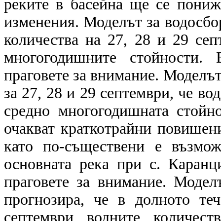
реките в басейна ще се пониж
изменения. Моделът за водосбо
количества на 27, 28 и 29 се
многогодишните стойности. 
праговете за внимание. Моделът
за 27, 28 и 29 септември, че во
средно многогодишната стойно
очакват краткотрайни повишени
като по-съществени е възмо
основната река при с. Каранц
праговете за внимание. Модел
прогнозира, че в долното те
септември водните количес