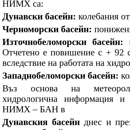
НИМХ са:
Дунавски басейн:
колебания от 
Черноморски басейн:
понижени
Източнобеломорски басейн:
к
Отчетено e повишение с + 92 с
вследствие на работата на хид
Западнобеломорски басейн:
ко
Въз основа на метеоролог
хидрологична информация и 
НИМХ – БАН в
Дунавския басейн
днес и пре