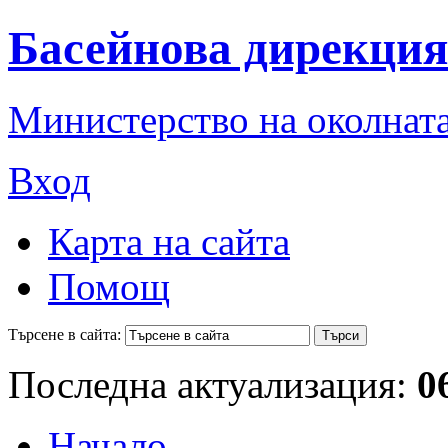
Басейнова дирекция
Министерство на околната
Вход
Карта на сайта
Помощ
Търсене в сайта:
Последна актуализация:
0
Начало