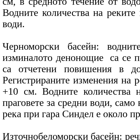
см, в средното течение от вод
Водните количества на реките 
води.
Черноморски басейн: воднит
изминалото денонощие са се по
са отчетени повишения в до
Регистрираните изменения на ре
+10 см. Водните количества 
праговете за средни води, само
река при гара Синдел е около пр
Източнобеломорски басейн: реч