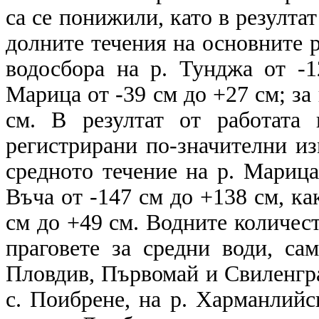
са се понижили, като в резулта
долните течения на основните р
водосбора на р. Тунджа от -1
Марица от -39 см до +27 см; за 
см. В резултат от работата
регистрирани по-значителни из
средното течение на р. Марица
Въча от -147 см до +138 см, как
см до +49 см. Водните количест
праговете за средни води, са
Пловдив, Първомай и Свиленгра
с. Поибрене, на р. Харманлийс