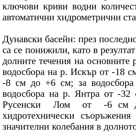
ключови криви водни количес
автоматични хидрометрични с
Дунавски басейн: през последн
са се понижили, като в резулта
долните течения на основните р
водосбора на р. Искър от -18 см
-8 см до +6 см; за водосбора
водосбора на р. Янтра от -3
Русенски Лом от -6 см до 
хидротехнически съоръжения 
значителни колебания в долното 