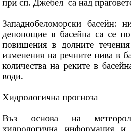
при сп. Джебел са над праговете
Западнобеломорски басейн: 
денонощие в басейна са се по
повишения в долните течения
изменения на речните нива в ба
количества на реките в басейн
води.
Хидрологична прогноза
Въз основа на метеоролог
хидрологична информация и 