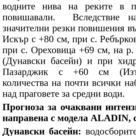
водните нива на реките в п
повишавали. Вследствие на
значителни резки повишения въ
Искър с +80 см, при с. Ребърков
при с. Ореховица +69 см, на р
(Дунавски басейн) и при хид
Пазарджик с +60 см (Изто
количества на почти всички на
над праговете за средни води.
Прогноза за очаквани интенз
направена с модела ALADIN, с
Дунавски басейн:
водосборите