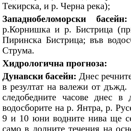
Текирска, и р. Черна река);
Западнобеломорски басейн:
р.Корнишка и р. Бистрица (пр
Пиринска Бистрица; във водос
Струма.
Хидрологична прогноза:
Дунавски басейн:
Днес речните
в резултат на валежи от дъжд
следобедните часове днес в
водосборите на р. Янтра, р. Ру
9 и 10 юни водните нива ще с
само в долните течения на осн