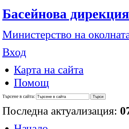
Басейнова дирекция
Министерство на околната
Вход
Карта на сайта
Помощ
Търсене в сайта:
Последна актуализация:
0
Начало