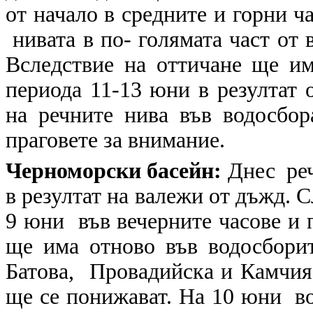
от начало в средните и горни ча
нивата в по- голямата част от
Вследствие на оттичане ще и
периода 11-13 юни в резултат 
на речните нива във водосбор
праговете за внимание.
Черноморски басейн:
Днес реч
в резултат на валежи от дъжд. 
9 юни във вечерните часове и
ще има отново във водосбори
Батова, Провадийска и Камчия.
ще се понижават. На 10 юни во