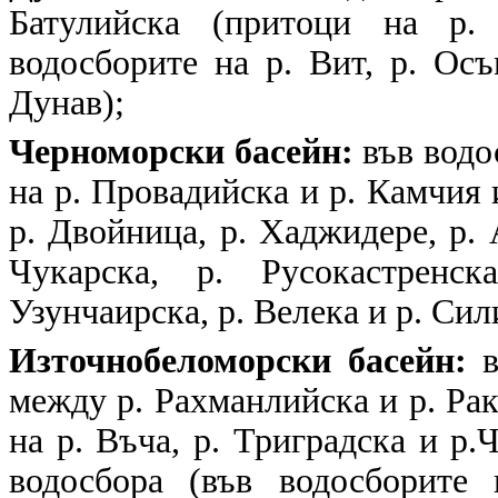
Батулийска (притоци на р.
водосборите на р. Вит, р. Ос
Дунав);
Черноморски басейн:
във водос
на р. Провадийска и р. Камчия 
р. Двойница, р. Хаджидере, р.
Чукарска, р. Русокастренск
Узунчаирска, р. Велека и р. Сил
Източнобеломорски басейн:
в
между р. Рахманлийска и р. Рак
на р. Въча, р. Триградска и р.
водосбора (във водосборите