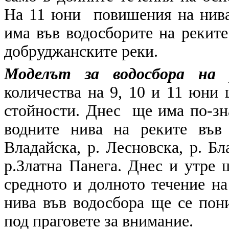
На 11 юни повишения на нива
има във водосборите на рекит
добруджанските реки.
Моделът за водосбора на 
количества на 9, 10 и 11 юни
стойности. Днес ще има по-зн
водните нива на реките във 
Владайска, р. Лесновска, р. Бл
р.Златна Панега. Днес и утре
средното и долното течение на
нива във водосбора ще се пон
под праговете за внимание.