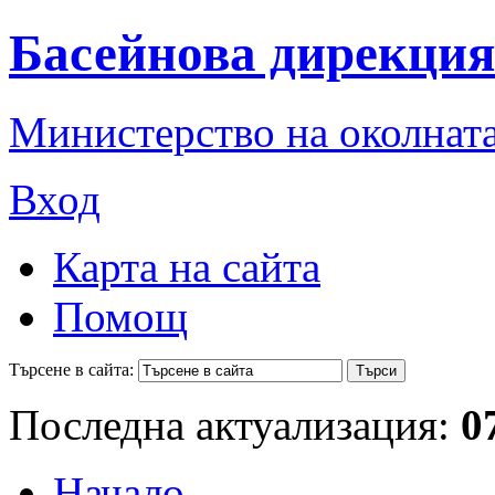
Басейнова дирекция
Министерство на околната
Вход
Карта на сайта
Помощ
Търсене в сайта:
Последна актуализация:
0
Начало