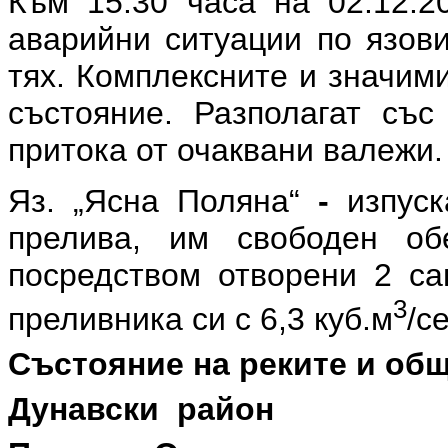
Към 15:30 часа на 02.12.2
аварийни ситуации по язов
тях. Комплексните и значим
състояние. Разполагат съ
притока от очаквани валежи.
Яз. „Ясна Поляна“
-
изпус
прелива, им свободен об
посредством отворени 2 сав
3
преливника си с 6,3 куб.м
/се
Състояние на реките и об
Дунавски район