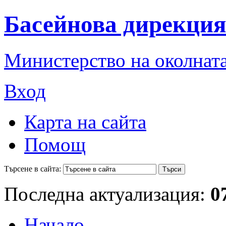
Басейнова дирекция
Министерство на околната
Вход
Карта на сайта
Помощ
Търсене в сайта:
Последна актуализация:
0
Начало