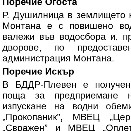
Поречие Огоста
Р. Душилница в землището н
Монтана е с повишено вод
валежи във водосбора и, п
дворове, по предостав
администрация Монтана.
Поречие Искър
В БДДР-Плевен е получен
поща за предприемане н
изпускане на водни обе
„Прокопаник”, МВЕЦ „Це
„Свражен” и МВЕЦ „Оплет