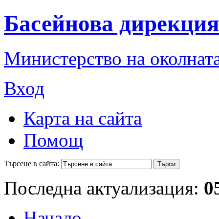
Басейнова дирекция
Министерство на околната
Вход
Карта на сайта
Помощ
Търсене в сайта:
Последна актуализация:
0
Начало