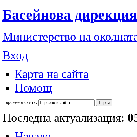
Басейнова дирекция
Министерство на околната
Вход
Карта на сайта
Помощ
Търсене в сайта:
Последна актуализация:
0
Начало