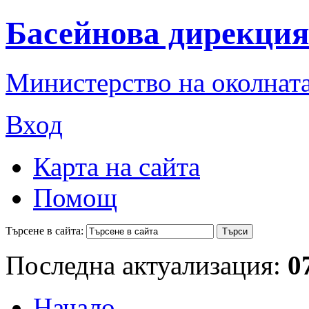
Басейнова дирекция
Министерство на околната
Вход
Карта на сайта
Помощ
Търсене в сайта:
Последна актуализация:
0
Начало