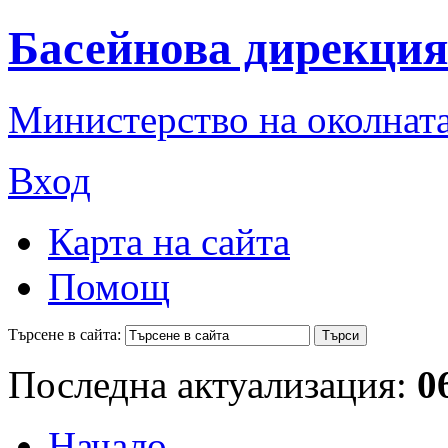
Басейнова дирекция
Министерство на околната
Вход
Карта на сайта
Помощ
Търсене в сайта:
Последна актуализация:
0
Начало