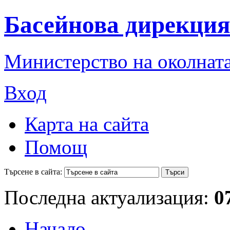
Басейнова дирекция
Министерство на околната
Вход
Карта на сайта
Помощ
Търсене в сайта:
Последна актуализация:
0
Начало