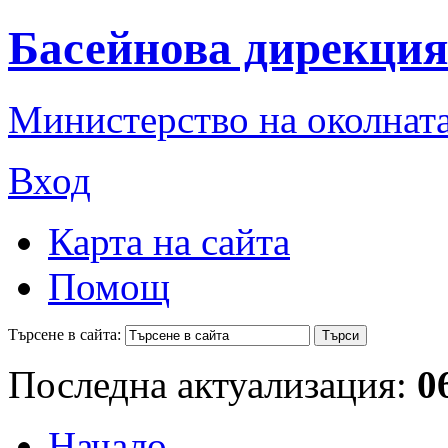
Басейнова дирекция
Министерство на околната
Вход
Карта на сайта
Помощ
Търсене в сайта:
Последна актуализация:
0
Начало