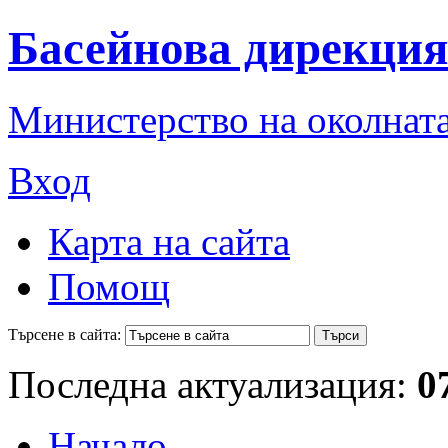
Басейнова дирекция
Министерство на околната
Вход
Карта на сайта
Помощ
Търсене в сайта:
Последна актуализация:
0
Начало