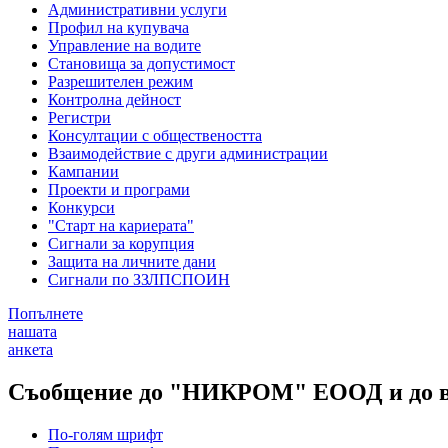
Административни услуги
Профил на купувача
Управление на водите
Становища за допустимост
Разрешителен режим
Контролна дейност
Регистри
Консултации с обществеността
Взаимодействие с други администрации
Кампании
Проекти и програми
Конкурси
"Старт на кариерата"
Сигнали за корупция
Защита на личните дани
Сигнали по ЗЗЛПСПОИН
Попълнете
нашата
анкета
Съобщение до "НИКРОМ" ЕООД и до вс
По-голям шрифт