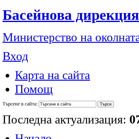
Басейнова дирекция
Министерство на околната
Вход
Карта на сайта
Помощ
Търсене в сайта:
Последна актуализация:
0
Начало