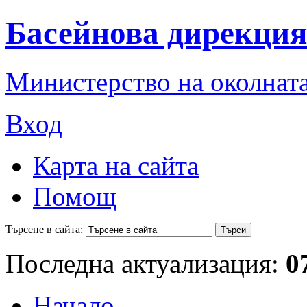
Басейнова дирекция
Министерство на околната
Вход
Карта на сайта
Помощ
Търсене в сайта:
Последна актуализация:
0
Начало