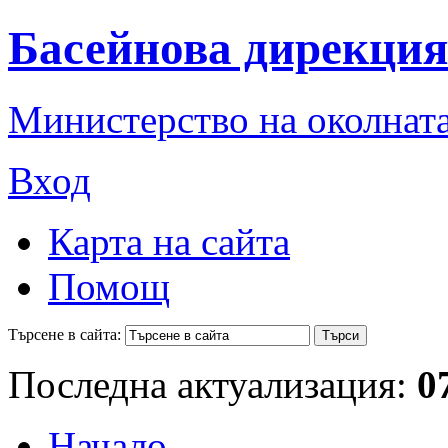
Басейнова дирекция
Министерство на околната
Вход
Карта на сайта
Помощ
Търсене в сайта:
Последна актуализация:
0
Начало