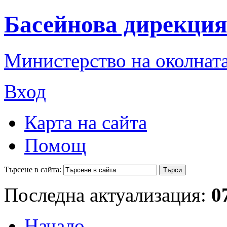
Басейнова дирекция
Министерство на околната
Вход
Карта на сайта
Помощ
Търсене в сайта:
Последна актуализация:
0
Начало