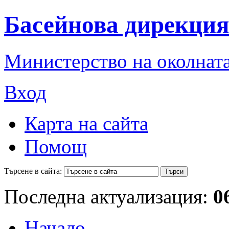
Басейнова дирекция
Министерство на околната
Вход
Карта на сайта
Помощ
Търсене в сайта:
Последна актуализация:
0
Начало