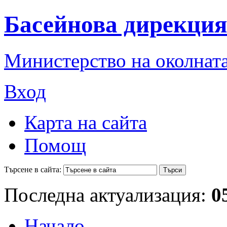
Басейнова дирекция
Министерство на околната
Вход
Карта на сайта
Помощ
Търсене в сайта:
Последна актуализация:
0
Начало