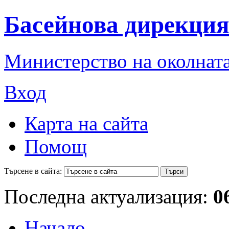
Басейнова дирекция
Министерство на околната
Вход
Карта на сайта
Помощ
Търсене в сайта:
Последна актуализация:
0
Начало