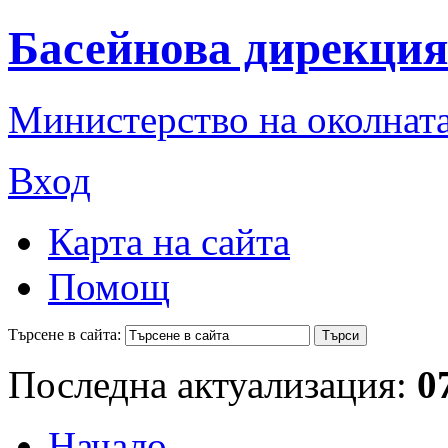
Басейнова дирекция
Министерство на околната
Вход
Карта на сайта
Помощ
Търсене в сайта:
Последна актуализация:
0
Начало