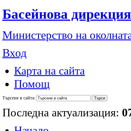
Басейнова дирекция
Министерство на околната
Вход
Карта на сайта
Помощ
Търсене в сайта:
Последна актуализация:
0
Начало