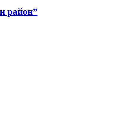
и район”