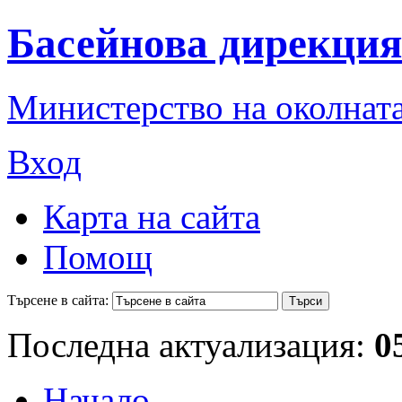
Басейнова дирекция
Министерство на околната
Вход
Карта на сайта
Помощ
Търсене в сайта:
Последна актуализация:
0
Начало