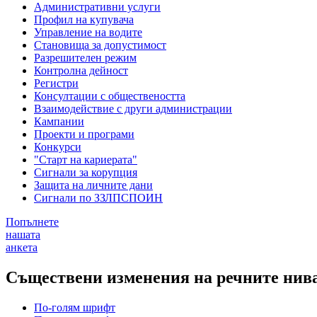
Административни услуги
Профил на купувача
Управление на водите
Становища за допустимост
Разрешителен режим
Контролна дейност
Регистри
Консултации с обществеността
Взаимодействие с други администрации
Кампании
Проекти и програми
Конкурси
"Старт на кариерата"
Сигнали за корупция
Защита на личните дани
Сигнали по ЗЗЛПСПОИН
Попълнете
нашата
анкета
Съществени изменения на речните нива
По-голям шрифт