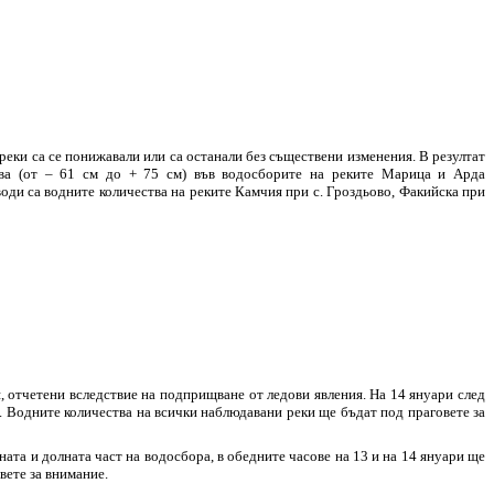
ки са се понижавали или са останали без съществени изменения. В резултат
ва (от – 61 см до + 75 см) във водосборите на реките Марица и Арда
води са водните количества на реките Камчия при с. Гроздьово, Факийска при
, отчетени вследствие на подприщване от ледови явления. На 14 януари след
. Водните количества на всички наблюдавани реки ще бъдат под праговете за
ата и долната част на водосбора, в обедните часове на 13 и на 14 януари ще
вете за внимание.