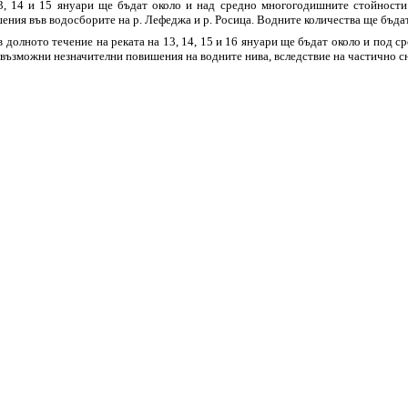
3, 14 и 15 януари ще бъдат около и над средно многогодишните стойности
шения във водосборите на р. Лефеджа и р. Росица. Водните количества ще бъда
в долното течение на реката на 13, 14, 15 и 16 януари ще бъдат около и под 
 възможни незначителни повишения на водните нива, вследствие на частично сн