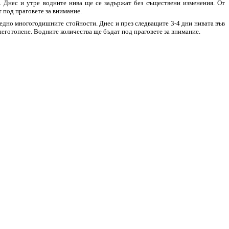
. Днес и утре водните нива ще се задържат без съществени изменения. От
т под праговете за внимание.
средно многогодишните стойности. Днес и през следващите 3-4 дни нивата във
еготопене. Водните количества ще бъдат под праговете за внимание.