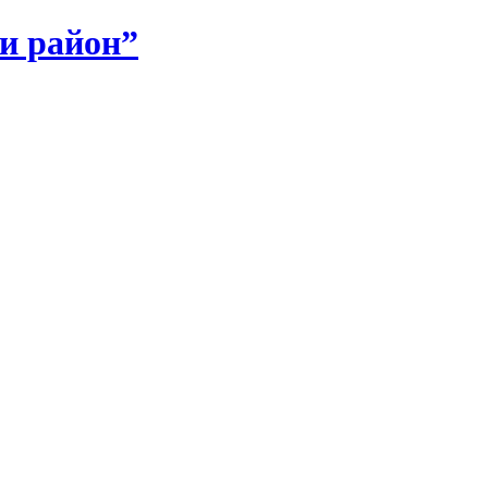
и район”