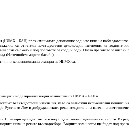
я (НИМХ – БАН) през изминалото денонощие водните нива на наблюдаваните ре
оръжения са отчетени по-съществени денонощни изменения на водните ни
и реки са около и под праговете за средни води. Около праговете за високи 
рад (Източнобеломорски басейн).
атични и конвенционални станции на НИМХ са:
ормация и моделираните водни количества от НИМХ – БАН в
 останат без съществени изменения, като са възможни незначителни повишения
а, Русенски Лом и добруджанските реки, вследствие на валежи и снеготопене
4 и 15 януари ще бъдат около и под средно многогодишните стойности. В средн
водните нива на реките във водосбора. Водните количества ще бъдат под праго