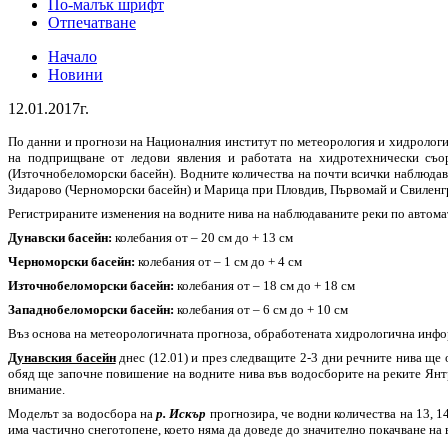
По-малък шрифт
Отпечатване
Начало
Новини
12.01.2017г.
По данни и прогнози на Националния институт по метеорология и хидрологи
на подприщване от ледови явления и работата на хидротехнически съ
(Източнобеломорски басейн). Водните количества на почти всички наблюдаван
Зидарово (Черноморски басейн) и Марица при Пловдив, Първомай и Свиленг
Регистрираните изменения на водните нива на наблюдаваните реки по автом
Дунавски басейн:
колебания от – 20 см до + 13 см
Черноморски басейн:
колебания от – 1 см до + 4 см
Източнобеломорски басейн:
колебания от – 18 см до + 18 см
Западнобеломорски басейн:
колебания от – 6 см до + 10 см
Въз основа на метеорологичната прогноза, обработената хидрологична инф
Дунавския басейн
днес (12.01) и през следващите 2-3 дни речните нива ще
обяд ще започне повишение на водните нива във водосборите на реките Янтр
внимание.
Моделът за водосбора на
р. Искър
прогнозира, че водни количества на 13, 1
има частично снеготопене, което няма да доведе до значително покачване на 