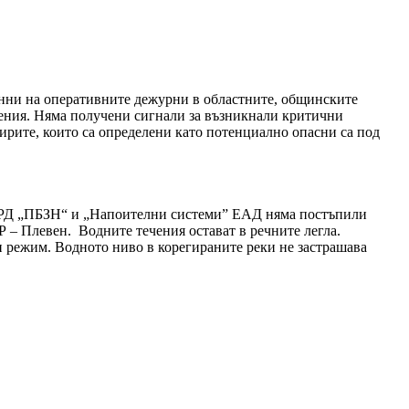
анни на оперативните дежурни в областните, общинските
ения. Няма получени сигнали за възникнали критични
вирите, които са определени като потенциално опасни са под
а РД „ПБЗН“ и „Напоителни системи” ЕАД няма постъпили
Р – Плевен. Водните течения остават в речните легла.
режим. Водното ниво в корегираните реки не застрашава