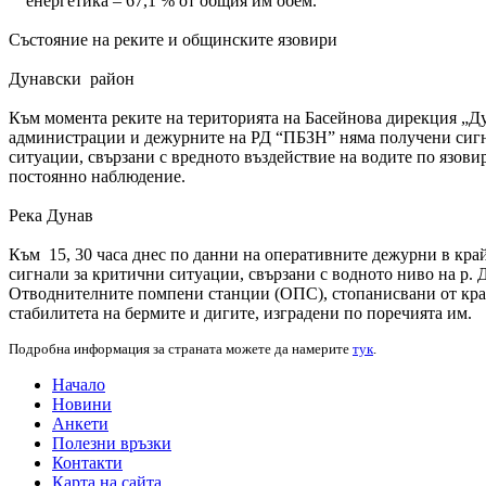
енергетика – 67,1 % от общия им обем.
Състояние на реките и общинските язовири
Дунавски район
Към момента реките на територията на Басейнова дирекция „Ду
администрации и дежурните на РД “ПБЗН” няма получени сигн
ситуации, свързани с вредното въздействие на водите по язови
постоянно наблюдение.
Река Дунав
Към 15, 30 часа днес по данни на оперативните дежурни в к
сигнали за критични ситуации, свързани с водното ниво на р. Д
Отводнителните помпени станции (ОПС), стопанисвани от кра
стабилитета на бермите и дигите, изградени по поречията им.
Подробна информация за страната можете да намерите
тук
.
Начало
Новини
Анкети
Полезни връзки
Контакти
Карта на сайта