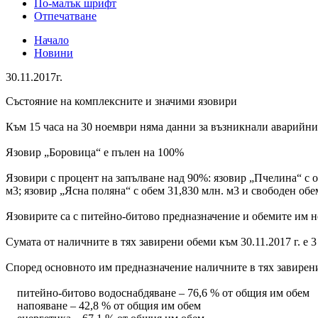
По-малък шрифт
Отпечатване
Начало
Новини
30.11.2017г.
Състояние на комплексните и значими язовири
Към 15 часа на 30 ноември няма данни за възникнали аварийни
Язовир „Боровица“ е пълен на 100%
Язовири с процент на запълване над 90%: язовир „Пчелина“ с об
м3; язовир „Ясна поляна“ с обем 31,830 млн. м3 и свободен обе
Язовирите са с питейно-битово предназначение и обемите им не
Сумата от наличните в тях завирени обеми към 30.11.2017 г. е 
Според основното им предназначение наличните в тях завирени
питейно-битово водоснабдяване – 76,6 % от общия им обем
напояване – 42,8 % от общия им обем