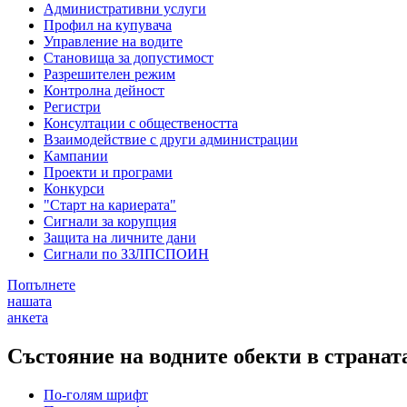
Административни услуги
Профил на купувача
Управление на водите
Становища за допустимост
Разрешителен режим
Контролна дейност
Регистри
Консултации с обществеността
Взаимодействие с други администрации
Кампании
Проекти и програми
Конкурси
"Старт на кариерата"
Сигнали за корупция
Защита на личните дани
Сигнали по ЗЗЛПСПОИН
Попълнете
нашата
анкета
Състояние на водните обекти в страната
По-голям шрифт