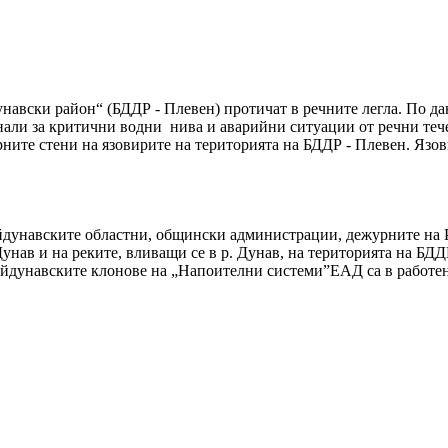
навски район“ (БДДР - Плевен) протичат в речните легла. По д
али за критични водни нива и аварийни ситуации от речни теч
рните стени на язовирите на територията на БДДР - Плевен. Язо
райдунавските областни, общински администрации, дежурните н
унав и на реките, вливащи се в р. Дунав, на територията на БДД
йдунавските клонове на „Напоителни системи”ЕАД са в работен 