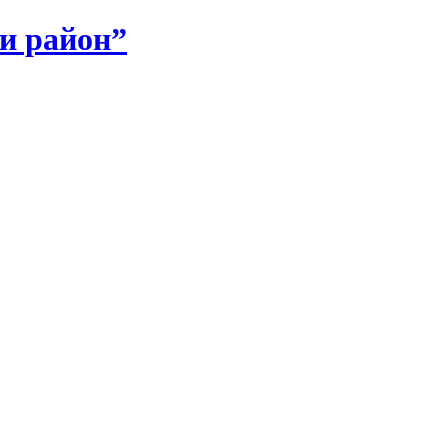
и район”