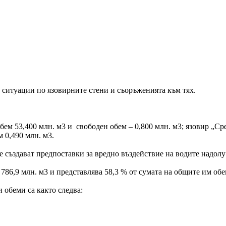
 ситуации по язовирните стени и съоръженията към тях.
ем 53,400 млн. м3 и свободен обем – 0,800 млн. м3; язовир „Сре
м 0,490 млн. м3.
 създават предпоставки за вредно въздействие на водите надолу 
3 786,9 млн. м3 и представлява 58,3 % от сумата на общите им обе
 обеми са както следва: