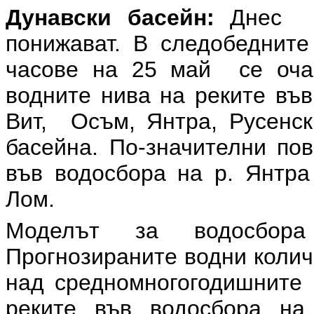
Дунавски басейн:
Днес в
понижават. В следобедните
часове на 25 май се очак
водните нива на реките във
Вит, Осъм, Янтра, Русенск
басейна. По-значителни по
във водосбора на р. Янтра
Лом.
Моделът за водосбора
Прогнозираните водни колич
над средномногогодишните 
реките във водосбора на