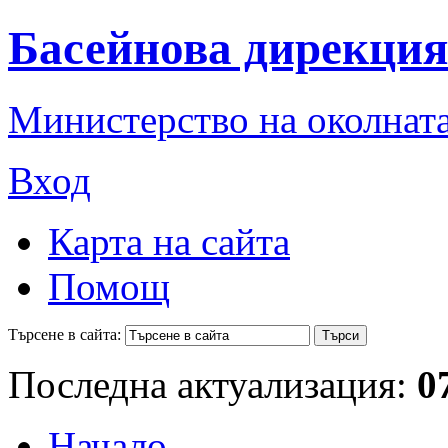
Басейнова дирекция
Министерство на околната
Вход
Карта на сайта
Помощ
Търсене в сайта:
Последна актуализация:
0
Начало