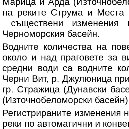
Марица и Арда (Източнобело
на реките Струма и Места 
съществени изменения 
Черноморския басейн.
Водните количества на пов
около и над праговете за в
средни води са водните кол
Черни Вит, р. Джулюница при
гр. Стражица (Дунавски бас
(Източнобеломорски басейн)
Регистрираните изменения н
реки по автоматични и конв