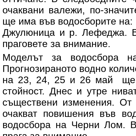
очаквани валежи, по-значи
ще има във водосборите на: н
Джулюница и р. Лефеджа. В
праговете за внимание.
Моделът за водосбора на
Прогнозираното водно колич
на 23, 24, 25 и 26 май ще
стойност. Днес и утре нива
съществени изменения. От
очакват повишения във вод
водосбора на Черни Лом. В
прага за внимание.