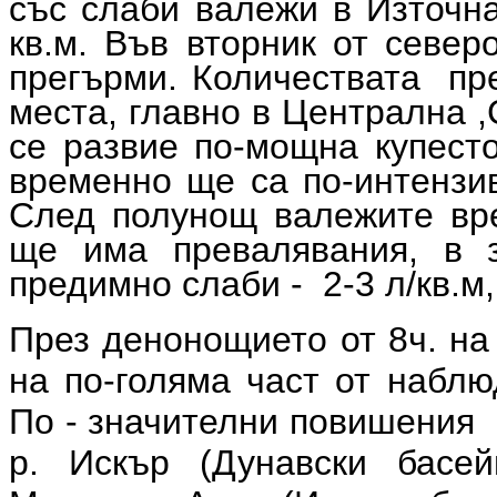
със слаби валежи в Източна
кв.м. Във вторник от север
прегърми. Количествата пре
места, главно в Централна 
се развие по-мощна купест
временно ще са по-интензив
След полунощ валежите вре
ще има превалявания, в з
предимно слаби - 2-3 л/кв.м, 
През денонощието от 8ч. на
на по-голяма част от наблю
По - значителни повишения 
р. Искър (Дунавски басей