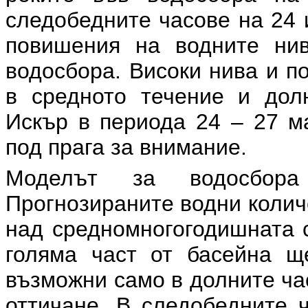
следобедните часове на 24 
повишения на водните нив
водосбора. Високи нива и п
в средното течение и дол
Искър в периода 24 – 27 м
под прага за внимание.
Моделът за водосбора
Прогнозираните водни колич
над средномногогодишната с
голяма част от басейна щ
възможни само в долните ча
оттичане. В следобедните ч