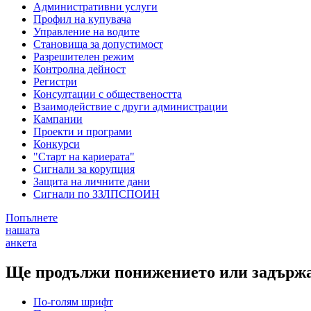
Административни услуги
Профил на купувача
Управление на водите
Становища за допустимост
Разрешителен режим
Контролна дейност
Регистри
Консултации с обществеността
Взаимодействие с други администрации
Кампании
Проекти и програми
Конкурси
"Старт на кариерата"
Сигнали за корупция
Защита на личните дани
Сигнали по ЗЗЛПСПОИН
Попълнете
нашата
анкета
Ще продължи понижението или задържа
По-голям шрифт