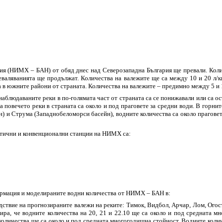
я (НИМХ – БАН) от обяд днес над Северозападна България ще превали. Количе
реваляванията ще продължат. Количества на валежите ще са между 10 и 20 л/к
в южните райони от страната. Количества на валежите – предимно между 5 и 15 
 наблюдаваните реки в по-голямата част от страната са се понижавали или са 
 повечето реки в страната са около и под праговете за средни води. В горнит
 и Струма (Западнобеломорси басейн), водните количества са около праговете 
атични и конвенционални станции на НИМХ са:
ормация и моделираните водни количества от НИМХ – БАН в:
ствие на прогнозираните валежи на реките: Тимок, Видбол, Арчар, Лом, Огост
ира, че водните количества на 20, 21 и 22.10 ще са около и под средната м
 количества ще са около и под средната многогодишна стойност. Водните коли