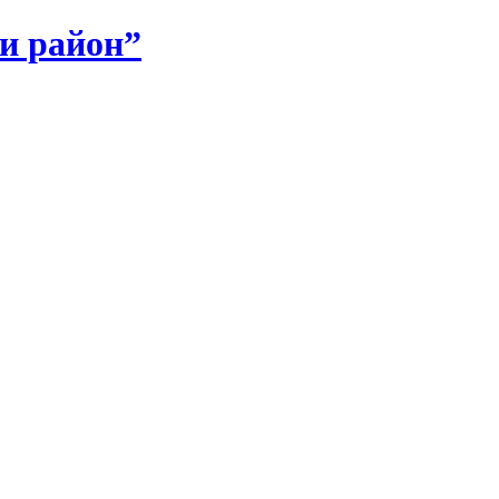
и район”