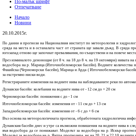
По-малък шрифт
Отпечатване
Начало
Новини
20.10.2015г.
По данни и прогнози на Националния институт по метеорология и хидрологи
сряда на места и в останалата част от страната ще завали дъжд. В сряда п
югозапад отново ще започнат превалявания, по-съществени и на повече места 
През изминалото денонощие (от 8 ч. на 18 до 8 ч. на 19 октомври) нивата на
водосбора на р. Марица (Източнобеломорски басейн). Водните количества на
Факийска (Черноморски басейн), Марица и Арда ( Източнобеломорски басейн)
за екстремно ниски води.
Регистрираните изменения на водните нива на наблюдаваните реки по автом
Дунавски басейн:
колебания на водните нива от - 12 см до + 20 см
Черноморски басейн:
понижения с до - 1 см
Източнобеломорски басейн:
изменения от - 11 см до + 13 см
Западнобеломорски басейн:
изменения от - 6 с до + 6 см
Въз основа на метеорологичната прогноза, обработената хидрологична инф
Дунавския басейн
днес и утре са възможни повишения на водните нива в след
във водосбора да се понижават. Моделът за водосбора на р. Искър прогноз
Моделът за водосбора на р. Янтра прогнозира, че на 20, 21 и 22.10 водните