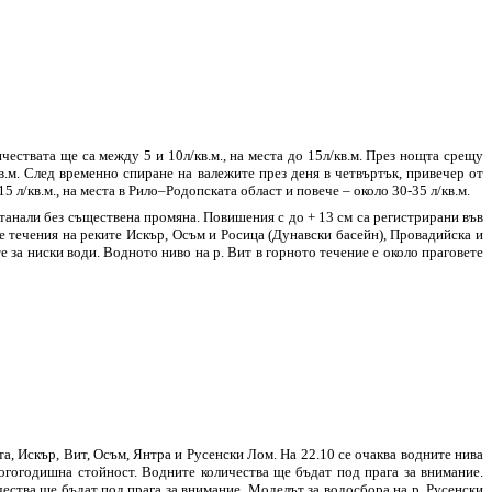
ствата ще са между 5 и 10л/кв.м., на места до 15л/кв.м. През нощта срещу
в.м. След временно спиране на валежите през деня в четвъртък, привечер от
л/кв.м., на места в Рило–Родопската област и повече – около 30-35 л/кв.м.
останали без съществена промяна. Повишения с до + 13 см са регистрирани във
е течения на реките Искър, Осъм и Росица (Дунавски басейн), Провадийска и
за ниски води. Водното ниво на р. Вит в горното течение е около праговете
а, Искър, Вит, Осъм, Янтра и Русенски Лом. На 22.10 се очаква водните нива
ногогодишна стойност. Водните количества ще бъдат под прага за внимание.
чества ще бъдат под прага за внимание. Моделът за водосбора на р. Русенски