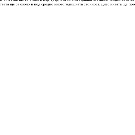
чествата ще са около и под средно многогодишната стойност. Днес нивата ще пр