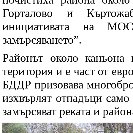
Горталово и Къртожа
инициативата на МО
замърсяването”.
Районът около каньона 
територия и е част от ев
БДДР призовава многобро
изхвърлят отпадъци само 
замърсяват реката и район