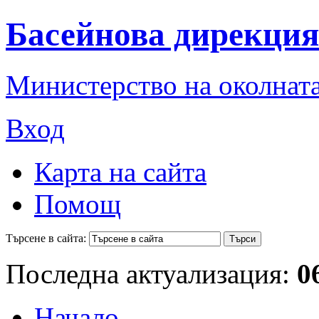
Басейнова дирекция
Министерство на околната
Вход
Карта на сайта
Помощ
Търсене в сайта:
Последна актуализация:
0
Начало